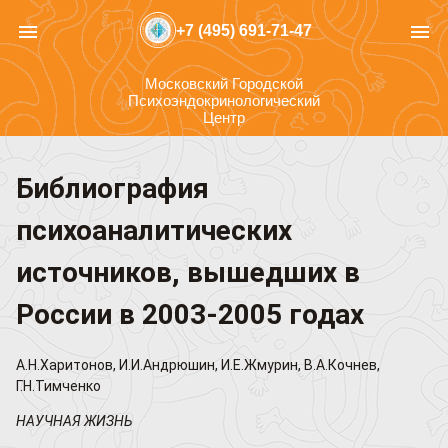
menu
menu
+7 (495) 691-71-47
Московский Городской
Психоэндокринологический
Центр
Библиография
психоаналитических
источников, вышедших в
России в 2003-2005 годах
А.Н.Харитонов, И.И.Андрюшин, И.Е.Жмурин, В.А.Кочнев,
Г.Н.Тимченко
НАУЧНАЯ ЖИЗНЬ