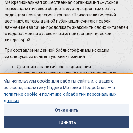
Межрегиональная общественная организация «Русское
психоаналитическое общество», редакционный совет,
редакционная коллегия журнала «Психоаналитический
вестник», авторы данной публикации считают своей
важнейшей задачей продолжать знакомить своих читателей
с издаваемой на русском языке психоаналитической
литературой.
При составлении данной библиографии мы исходим
из следующих концептуальных позиций.
Для психоаналитического движения,
психоаналитически мыслящих, ориентированных
специалистов, всех интересующихся этой областью
Мы используем cookie для работы сайта и, с вашего
данной практики крайне необходимо обладать
согласия, аналитику Яндекс.Метрики. Подробнее — в
энциклопедической, систематизированной,
политике cookie
и
политике обработки персональных
упорядоченной библиографией литературы широкой
данных
.
психоаналитической традиции — с информацией
Отклонить
о психоанализе, психоаналитическом направлении
психотерапии
, глубинной психологии.
home
people
payment
contacts
Принять
В фундаментальной библиографии
Главная
Специалисты
Оплата
Контакты
психоаналитической литературы нуждаются не только