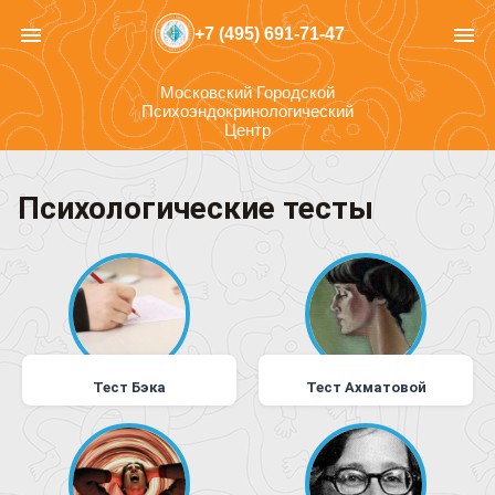
menu
menu
+7 (495) 691-71-47
Московский Городской
Психоэндокринологический
Центр
Психологические тесты
Тест Бэка
Тест Ахматовой