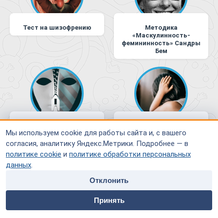
Тест на шизофрению
Методика
«Маскулинность-
фемининность» Сандры
Бем
Тест на определение
Тест А.И. Захарова на
Мы используем cookie для работы сайта и, с вашего
характера
оценку уровня
тревожности ребенка
согласия, аналитику Яндекс.Метрики. Подробнее — в
политике cookie
и
политике обработки персональных
данных
.
Отклонить
home
people
payment
contacts
Принять
Главная
Специалисты
Оплата
Контакты
Тест на определение
Тест на способность к