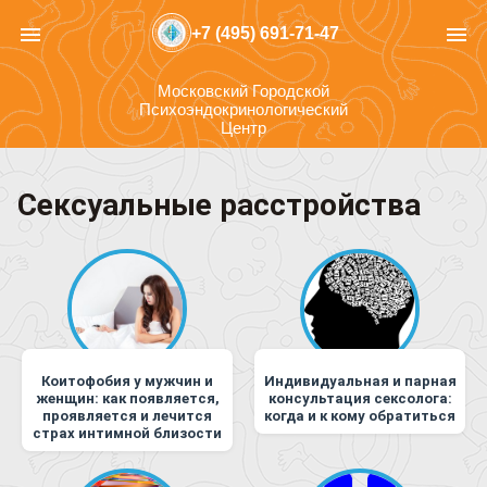
menu
menu
+7 (495) 691-71-47
Московский Городской
Психоэндокринологический
Центр
Сексуальные расстройства
Коитофобия у мужчин и
Индивидуальная и парная
женщин: как появляется,
консультация сексолога:
проявляется и лечится
когда и к кому обратиться
страх интимной близости