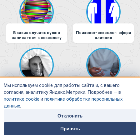
В каких случаях нужно
Психолог-сексолог: сфера
записаться к сексологу
влияния
Мы используем cookie для работы сайта и, с вашего
Преждевременная
Лекарство от
эякуляция: как распознать
преждевременной
согласия, аналитику Яндекс.Метрики. Подробнее — в
и устранить препятствие
эякуляции
политике cookie
и
политике обработки персональных
на пути к полноценной
данных
.
сексуальной жизни
Отклонить
home
people
payment
contacts
Принять
Главная
Специалисты
Оплата
Контакты