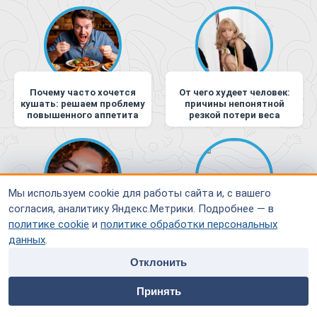
Почему часто хочется
От чего худеет человек:
кушать: решаем проблему
причины непонятной
повышенного аппетита
резкой потери веса
Мы используем cookie для работы сайта и, с вашего
согласия, аналитику Яндекс.Метрики. Подробнее — в
политике cookie
и
политике обработки персональных
Что есть, чтобы не
Лечение анорексии и
хотелось есть, и другие
булимии в Москве:
данных
.
способы снижения
специализированная
аппетита
государственная клиника
Отклонить
и городской
home
people
payment
contacts
психоэндокринологический
Принять
центр
Главная
Специалисты
Оплата
Контакты