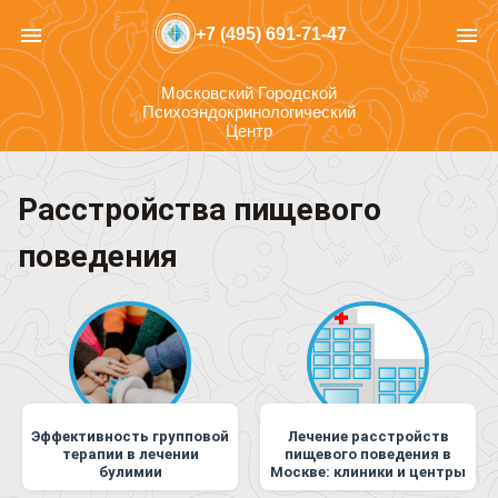
menu
menu
+7 (495) 691-71-47
Московский Городской
Психоэндокринологический
Центр
Расстройства пищевого
поведения
Эффективность групповой
Лечение расстройств
терапии в лечении
пищевого поведения в
булимии
Москве: клиники и центры