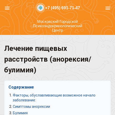
menu
menu
+7 (495) 691-71-47
Московский Городской
Психоэндокринологический
Центр
Лечение пищевых
расстройств (анорексия/
булимия)
Содержание
Факторы, обуславливающие возможное начало
заболевание:
Симптомы анорексии
Булимия