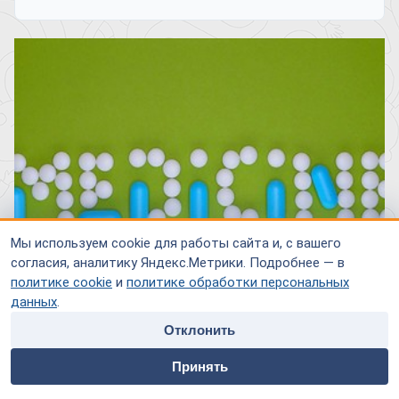
Мы используем cookie для работы сайта и, с вашего
согласия, аналитику Яндекс.Метрики. Подробнее — в
политике cookie
и
политике обработки персональных
данных
.
Отклонить
Расстройства приема пищи распространены среди
home
people
payment
contacts
различных возрастных категорий, культур, возрастов. Не все
Принять
Главная
Специалисты
Оплата
Контакты
виды расстройств пищевого поведения превращаются в
заболевание. Для этого необходимы специальные условия,