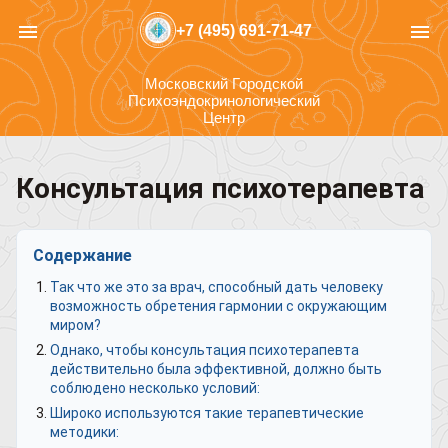
menu
menu
+7 (495) 691-71-47
Московский Городской
Психоэндокринологический
Центр
Консультация психотерапевта
Содержание
Так что же это за врач, способный дать человеку
возможность обретения гармонии с окружающим
миром?
Однако, чтобы консультация психотерапевта
действительно была эффективной, должно быть
соблюдено несколько условий:
Широко используются такие терапевтические
методики: