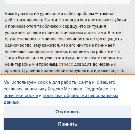
Никому из нас не удается жить без проблем — такова
действительность бытия. Но иногда они настолько глубоки
и принимаются так близко к сердцу, что ситуация
усложняется еще и психологическими аспектами. В этом
случае человек отчаивается, начинается остро ощущать
одиночество, ему кажется, что его никто не понимает,
возникают конфликты в семье, проблемы на работе и т.п.
Тогда буквально опускаются руки, все вокруг становится
неинтересным и пресным,
стресс
доводит до нервных
срывов. Душевное равновесие нарушается и, кажется, что
жизнь катится под откос. Именно в такой период следует
Мы используем cookie для работы сайта и, с вашего
обратиться к специалисту в тонких сферах души —
согласия, аналитику Яндекс.Метрики. Подробнее — в
психологии.
политике cookie
и
политике обработки персональных
Московский городской психоэндокринологический Центр,
данных
.
основанный профессором Белкиным, на протяжении трех
Отклонить
десятков лет оказывает
помощь
людям с психологическими
home
people
payment
contacts
проблемами.
Консультация психотерапевта
позволит
Принять
им справиться со сложившейся тяжелой ситуацией, понять
Главная
Специалисты
Оплата
Контакты
себя, опять стать полноценным членом общества и обрести