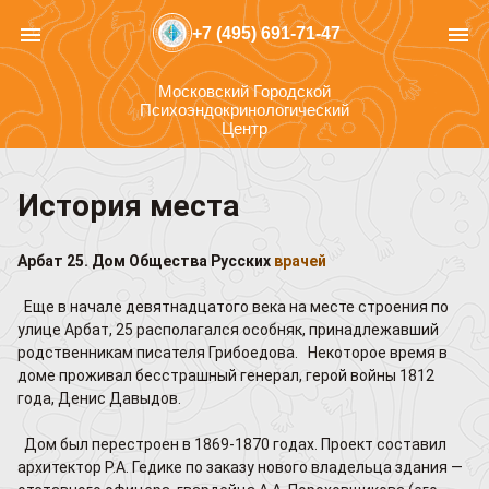
menu
menu
+7 (495) 691-71-47
Московский Городской
Психоэндокринологический
Центр
История места
Арбат 25. Дом Общества Русских
врачей
Еще в начале девятнадцатого века на месте строения по
улице Арбат, 25 располагался особняк, принадлежавший
родственникам писателя Грибоедова. Некоторое время в
доме проживал бесстрашный генерал, герой войны 1812
года, Денис Давыдов.
Дом был перестроен в 1869-1870 годах. Проект составил
архитектор Р.А. Гедике по заказу нового владельца здания —