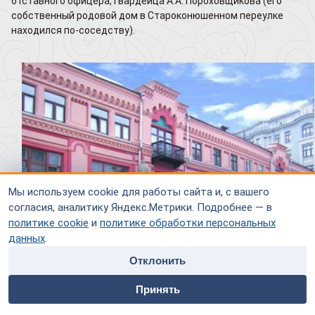
отставного офицера, гвардейца А.А. Пороховщикова (его
собственный родовой дом в Староконюшенном переулке
находился по-соседству).
Мы используем cookie для работы сайта и, с вашего
согласия, аналитику Яндекс.Метрики. Подробнее — в
политике cookie
и
политике обработки персональных
данных
.
Отклонить
home
people
payment
contacts
Принять
Построенный кирпичный дом, на тот момент, резко
Главная
Специалисты
Оплата
Контакты
отличался от привычных Арбату строений, которым был