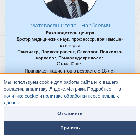
Матевосян Степан Нарбеевич
Руководитель центра
Доктор медицинских наук, профессор, врач высшей
категории
Психиатр, Психотерапевт, Сексолог, Психиатр-
нарколог, Психоэндокринолог.
Стаж 40 лет
Принимает пациентов в возрасте c 18 лет
Рейтинг
Мы используем cookie для работы сайта и, с вашего
4,99
согласия, аналитику Яндекс.Метрики. Подробнее — в
политике cookie
и
политике обработки персональных
данных
.
Оценок –
60
Отклонить
СВОБОДНОЕ ВРЕМЯ
home
people
payment
contacts
Принять
Главная
Специалисты
Оплата
Контакты
В ближайший месяц нет доступного времени для записи