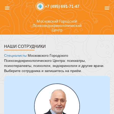
+7 (495) 691-71-47
menu
menu
Московский Городской
Психоэндокринологический
Центр
НАШИ СОТРУДНИКИ
Специалисты
Московского Городского
Психоэндокринологического Центра: психиатры,
психотерапевты, психологи, эндокринологи и другие врачи.
Выберите сотрудника и запишитесь на приём.