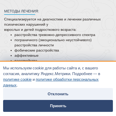
МЕТОДЫ ЛЕЧЕНИЯ:
Специализируется на диагностике и лечении различных
психических нарушений у
взрослых и детей подросткового возраста:
расстройства тревожно-депрессивного спектра
пограничного (эмоционально неустойчивого)
расстройства личности
фобические расстройства
аффективные
расстройства,
расстройства
шизофренического
спектра
Мы используем cookie для работы сайта и, с вашего
нарушения поведения.
согласия, аналитику Яндекс.Метрики. Подробнее — в
ОБРАЗОВАНИЕ:
политике cookie
и
политике обработки персональных
данных
.
Российский национальный исследовательский
медицинский университет имени Н.И. Пирогова, по
Отклонить
специальности педиатрия.
home
people
payment
contacts
Национальный медицинский исследовательский центр
Принять
психиатрии
и наркологии им. В.П.Сербского, по
Главная
Специалисты
Оплата
Контакты
специальности психиатрия.