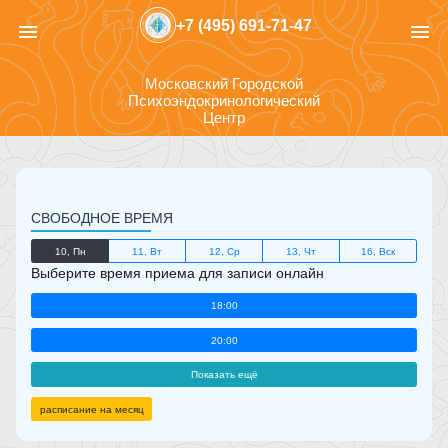
+7 (495) 691-71-47
menu
menu
Московский Городской
Психоэндокринологический
Центр
СВОБОДНОЕ ВРЕМЯ
10, Пн
11, Вт
12, Ср
13, Чт
16, Вск
Выберите время приема для записи онлайн
18:00
20:00
Показать ещё
расписание на месяц