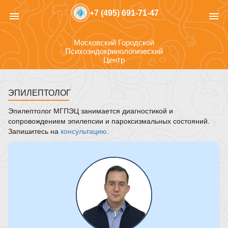
+7 (495) 691-71-47
menu
menu
Московский Городской
Психоэндокринологический
Центр
ЭПИЛЕПТОЛОГ
Эпилептолог МГПЭЦ занимается диагностикой и
сопровождением эпилепсии и пароксизмальных состояний.
Запишитесь на
консультацию
.