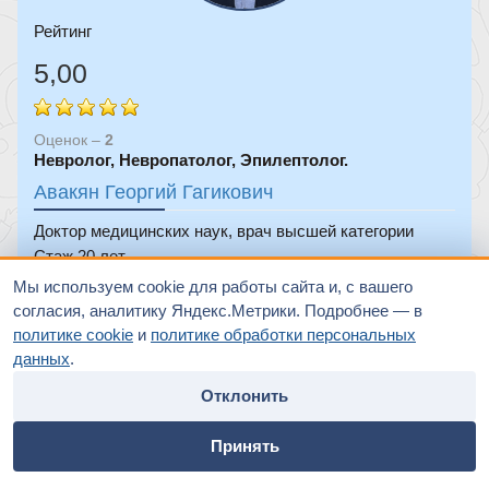
Рейтинг
5,00
Оценок –
2
Невролoг, Невропатолог, Эпилептолог.
Авакян Георгий Гагикович
Доктор медицинских наук, врач высшей категории
Стаж 20 лет
Принимает пациентов в возрасте c 18 лет
Мы используем cookie для работы сайта и, с вашего
согласия, аналитику Яндекс.Метрики. Подробнее — в
СВОБОДНОЕ ВРЕМЯ
политике cookie
и
политике обработки персональных
данных
.
В ближайший месяц нет доступного времени для записи
Отклонить
home
people
payment
contacts
Принять
Главная
Специалисты
Оплата
Контакты