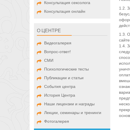
Консультация сексолога
1.2. 
Консультация онлайн
безус
оформ
дейст
О ЦЕНТРЕ
1.3. 
сайте
Видеогалерея
1.4. 
Вопрос-ответ!
следу
спосо
СМИ
испол
Психологические тесты
уничт
оплат
Публикации и статьи
вмеша
События центра
ознак
вариа
История Центра
предп
Наши лицензии и награды
неско
прекр
Лекции, семинары и тренинги
основ
Фотогалерея