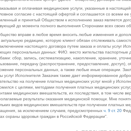
Заказывая и оплачивая медицинские услуги, указанные в настояще
ловное согласие с настоящей офертой и соглашается со всеми ее у
ленный и принятый Обществом к исполнению заказ является догов
вующий до момента полного выполнения Сторонами всех своих обя
Общество вправе в любое время вносить любые изменения и допо
 актуальную редакцию, которую клиент обязан отслеживать самост
Заключением настоящего договора путем заказа и оплаты услуг Исп
ющих персональных данных: ФИО. место жительства паспортные
бами: сбор, запись, систематизацию, накопление, хранение, уточн
ьзование, передачу (распространение, предоставление, доступ), о
ожение персональных данных, а также любые иные операции. Закл
ы услуг Исполнителя Заказчик также дает информированное добро
тельство на получение платных медицинских услуг мной у Исполни
омился с целями, методами получения платных медицинских услуг
нтами медицинских вмешательств, их последствия, в том числе вер
олагаемые результаты оказания медицинской помощи. Мне понятно,
льких видов медицинских вмешательств при получении платных мед
ащения, за исключением случаев, предусмотренных
ч. 9 ст. 20
Феде
ах охраны здоровья граждан в Российской Федерации".