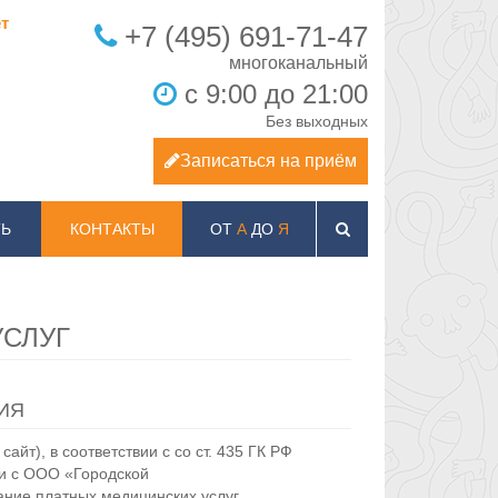
т
+7 (495) 691-71-47
с 9:00 до 21:00
Без выходных
Записаться на приём
Ь
КОНТАКТЫ
ОТ
А
ДО
Я
УСЛУГ
ИЯ
сайт), в соответствии с со ст. 435 ГК РФ
ии с ООО «Городской
ание платных медицинских услуг.