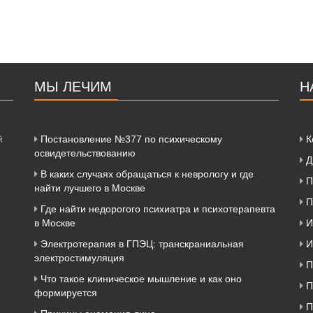
МЫ ЛЕЧИМ
Н
й
Постановление №377 по психическому
К
освидетельствованию
Д
В каких случаях обращаться к неврологу и где
П
найти лучшего в Москве
П
Где найти недорогого психиатра и психотерапевта
в Москве
И
Электротерапия в ГПЭЦ: транскраниальная
И
электростимуляция
П
Что такое клиническое мышление и как оно
П
формируется
П