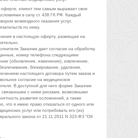
й оферте, клиент тем самым выражает свое
словиями в силу ст. 438 ГК РФ. Каждый
ором возмездного оказания услуг,
зательств по нему.
лнения в настоящую оферту, размещая на
оятельно.
олнителя Заказчик дает согласие на обработку
 данные, номер телефона следующими
ение (обновление, изменение), извлечение,
безличивание, блокирование, удаление,
ючением настоящего договора путем заказа и
вольное согласие на медицинское
теля. В доступной для него форме Заказчик
, связанными с ними рисками, возможными
оятность развития осложнений, а также
 что я имею право отказаться от одного или
ицинских услуг или потребовать его (их)
рального закона от 21.11.2011 N 323-ФЗ "Об