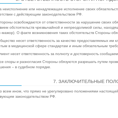
За неисполнение или ненадлежащее исполнение своих обязательств
етствии с действующим законодательством РФ.
Стороны освобождаются от ответственности за нарушение своих обяз
вием обстоятельств чрезвычайной и непреодолимой силы, находя
-мажор). О факте возникновения таких обстоятельств Стороны обяз
Общество несет ответственность за качество предоставляемых им кл
тым в медицинской сфере стандартам и иным обязательным треб
Клиент несет ответственность за полноту и достоверность сообща
Все споры и разногласия Стороны обязуются разрешать путем пров
шения – в судебном порядке.
7. ЗАКЛЮЧИТЕЛЬНЫЕ ПО
Во всем ином, что прямо не урегулировано положениями настояще
вующим законодательством РФ.