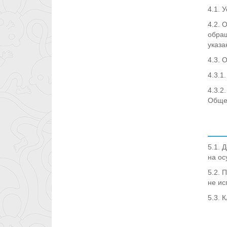
4.1. 
4.2. 
обращ
указа
4.3. 
4.3.1
4.3.2
Обще
5.1. 
на ос
5.2. 
не ис
5.3. 