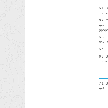
6.1. 
соотв
6.2. 
дейст
(форс
6.3. 
приня
6.4. 
6.5. 
согла
7.1. 
дейст