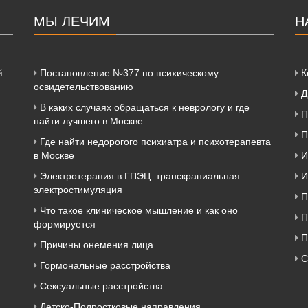
МЫ ЛЕЧИМ
Н
й
Постановление №377 по психическому
К
освидетельствованию
Д
В каких случаях обращаться к неврологу и где
П
найти лучшего в Москве
П
Где найти недорогого психиатра и психотерапевта
в Москве
И
Электротерапия в ГПЭЦ: транскраниальная
И
электростимуляция
П
Что такое клиническое мышление и как оно
П
формируется
П
Причины онемения лица
С
Гормональные расстройства
Сексуальные расстройства
Детско-Подростковые направления