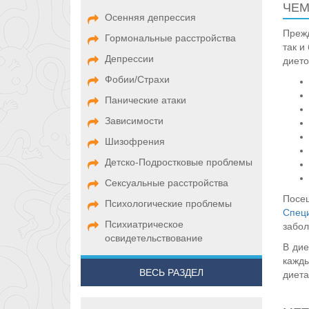
ЧЕМ
Осенняя депрессия
Прежд
Гормональные расстройства
так и
Депрессии
дието
Фобии/Страхи
Панические атаки
Зависимости
Шизофрения
Детско-Подростковые проблемы
Сексуальные расстройства
Посещ
Психологические проблемы
Спец
Психиатрическое
забол
освидетельствование
В дие
кажды
ВЕСЬ РАЗДЕЛ
диета