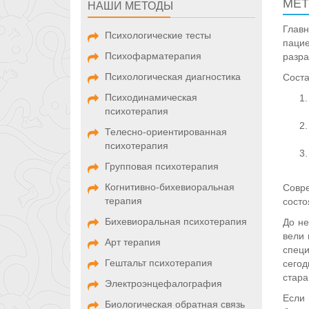
МЕТ
НАШИ МЕТОДЫ
Глав
Психологические тесты
пацие
Психофарматерапия
разра
Психологическая диагностика
Соста
Психодинамическая
психотерапия
Телесно-ориентированная
психотерапия
Групповая психотерапия
Когнитивно-бихевиоральная
Совр
терапия
состо
Бихевиоральная психотерапия
До не
вели 
Арт терапия
специ
Гештальт психотерапия
сего
стара
Электроэнцефалография
Если 
Биологическая обратная связь