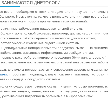
 ЗАНИМАЮТСЯ ДИЕТОЛОГИ
е всего, необходимо отметить, что диетология изучает принципы 
 больного. Несмотря на то, что в центр диетологии чаще всего 
логи также могут помочь при лечении таких состояний:
различные заболевания пищеварительной системы;
болезни мочеполовой системы, например, цистит, нефрит или поч
отклонения в работе сердечной и вегетососудистой систем;
патологические изменения эндокринной системы;
индивидуальные непереносимости продуктов, вызванные генетиче
заболевания, вызванные инфекционными возбудителями;
нервные расстройства пищевого поведения (булимия, анорексия);
восстановление после химических операций или серьезных забол
ать диетолога рекомендуется и совершенно здоровым людям, не
иалист
составит индивидуальную систему питания, которая с
еваний сердца и сосудистой системы.
тологии существуют готовые схемы питания, которые применяют
й человек индивидуален, именно поэтому для достижения более
, учитывающая потребность организма в микроэлементах.