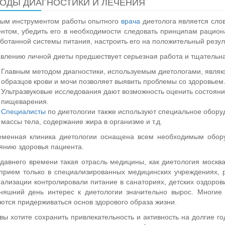
ОДЫ ДИАГНОСТИКИ И ЛЕЧЕНИЯ
ным инструментом работы опытного
врача
диетолога является сло
нтом, убедить его в необходимости следовать принципам рацио
ботанной системы питания, настроить его на положительный резул
влению личной диеты предшествует серьезная работа и тщательная
Главным методом диагностики, используемым диетологами, являю
образцов крови и мочи позволяет выявить проблемы со здоровьем
Ультразвуковые исследования дают возможность оценить состояние
пищеварения.
Специалисты
по диетологии также используют специальное обор
массы тела, содержание жира в организме и т.д.
еменная клиника диетологии оснащена всем необходимым обор
янию здоровья пациента.
давнего времени такая отрасль медицины, как диетология москв
прием только в специализированных медицинских учреждениях, 
ализации контролировали питание в санаториях, детских оздоров
дняшний день интерес к диетологии значительно вырос. Многие
ются придерживаться основ здорового образа жизни.
вы хотите сохранить привлекательность и активность на долгие г