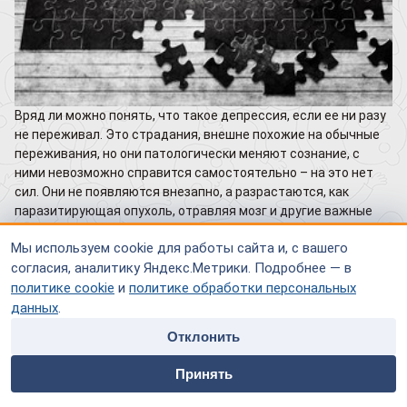
Вряд ли можно понять, что такое депрессия, если ее ни разу
не переживал. Это страдания, внешне похожие на обычные
переживания, но они патологически меняют сознание, с
ними невозможно справится самостоятельно – на это нет
сил. Они не появляются внезапно, а разрастаются, как
паразитирующая опухоль, отравляя мозг и другие важные
органы, делая жизнь невыносимой.
Мы используем cookie для работы сайта и, с вашего
Если верить исследованиям, почти 20 % наших
согласия, аналитику Яндекс.Метрики. Подробнее — в
современников страдают депрессией. Это расстройство
политике cookie
и
политике обработки персональных
настроения сейчас также распространено (занимает
данных
.
четвертое место), как и сердечно-сосудистые заболевания,
Отклонить
и не менее опасно. Оно нарушает нормальную психическую и
физическую деятельность индивидуума,
home
people
payment
contacts
Принять
Главная
Специалисты
Оплата
Контакты
Во многих развитых странах мира службы здравоохранения