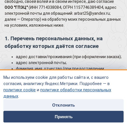
свободно, своей волей и в своём интересе, даю согласие
ООО "ГПЭЦ"
(ИНН 7714338084, ОГРН 1157746389404, адрес
электронной почты для обращений: arbat25@yandex.ru;
далее — Оператор) на обработку моих персональных данных
на условиях, изложенных ниже.
1. Перечень персональных данных, на
обработку которых даётся согласие
адрес доставки/проживания (при оформлении заказа);
адрес электронной почты;
фамилия, имя, отчество (при предоставлении
пользователем);
Мы используем cookie для работы сайта и, с вашего
номер контактного телефона;
согласия, аналитику Яндекс.Метрики. Подробнее — в
файлы cookie (технические и аналитические);
политике cookie
и
политике обработки персональных
IP-адрес;
данных
.
технические данные браузера и операционной
системы;
Отклонить
дата и время посещения сайта;
home
people
payment
contacts
URL источника перехода (HTTP Referer);
Принять
Главная
Специалисты
Оплата
Контакты
обезличенные данные взаимодействия с сайтом