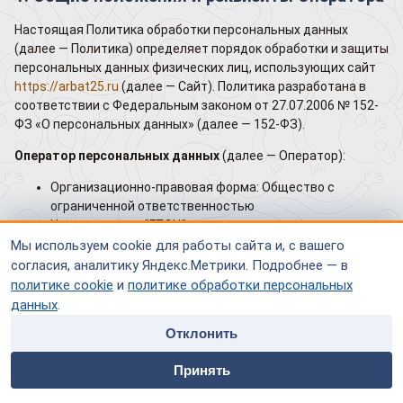
Настоящая Политика обработки персональных данных
(далее — Политика) определяет порядок обработки и защиты
персональных данных физических лиц, использующих сайт
https://arbat25.ru
(далее — Сайт). Политика разработана в
соответствии с Федеральным законом от 27.07.2006 № 152-
ФЗ «О персональных данных» (далее — 152-ФЗ).
Оператор персональных данных
(далее — Оператор):
Организационно-правовая форма: Общество с
ограниченной ответственностью
Наименование: "ГПЭЦ"
ИНН: 7714338084
Мы используем cookie для работы сайта и, с вашего
ОГРН: 1157746389404
согласия, аналитику Яндекс.Метрики. Подробнее — в
Адрес: г Москва, ул Арбат, д 25/36, помещ IV, ком 1/6
политике cookie
и
политике обработки персональных
Адрес электронной почты для обращений по вопросам
данных
.
обработки персональных данных:
arbat25@yandex.ru
Отклонить
Контактный телефон: +7 (495) 691-71-47
home
people
payment
contacts
Принять
2. Цели обработки персональных данных
Главная
Специалисты
Оплата
Контакты