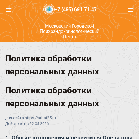
menu
menu
+7 (495) 691-71-47
Московский Городской
Психоэндокринологический
Центр
Политика обработки
персональных данных
Политика обработки
персональных данных
для сайта https://arbat25.ru
Действует с 22.05.2026
1. Общие положения и реквизиты Оператора