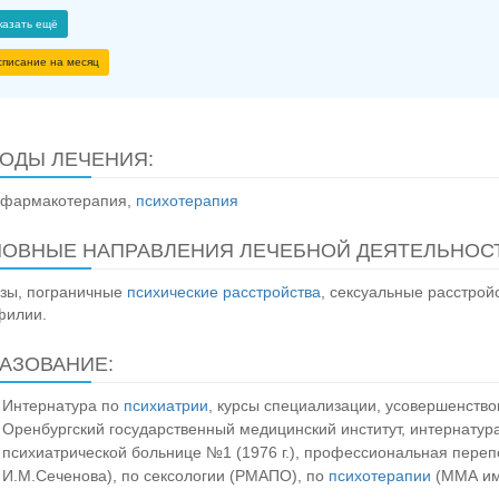
казать ещё
списание на месяц
ОДЫ ЛЕЧЕНИЯ:
офармакотерапия,
психотерапия
ОВНЫЕ НАПРАВЛЕНИЯ ЛЕЧЕБНОЙ ДЕЯТЕЛЬНОСТ
зы, пограничные
психические расстройства
, сексуальные расстрой
филии.
АЗОВАНИЕ:
Интернатура по
психиатрии
, курсы специализации, усовершенств
Оренбургский государственный медицинский институт, интернатур
психиатрической больнице №1 (1976 г.), профессиональная переп
И.М.Сеченова), по сексологии (РМАПО), по
психотерапии
(ММА им.