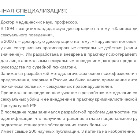
ЧНАЯ СПЕЦИАЛИЗАЦИЯ:
Доктор медицинских наук, профессор.
В 1994 г. защитил кандидатскую диссертацию на тему: «Клинико-д
сексуального поведения»,
в 2000 г. – докторскую диссертацию на тему: «Нарушения половой
у лиц, совершивших противоправные сексуальные действия (клиник
значение)». Им разработана и внедрена в практику психотерапев
для лиц с аномальным сексуальным поведением, которая предст
руководстве по судебной психиатрии.
Занимался разработкой методологических основ психофизиологиче
предпочтения, впервые в России им было начато применение ант
психически больных – сексуальных правонарушителей.
Принимал непосредственное участие в разработке методологии с
сексуальных убийц и ее внедрении в практику криминалистическо
Прокуратурой РФ.
В последние годы занимался разработкой проблем диагностики тр
идентификации, что получило отражение в главе национального р
подготовке стандартов обследования таких больных.
Имеет свыше 200 научных публикаций, 3 патента на изобретение.