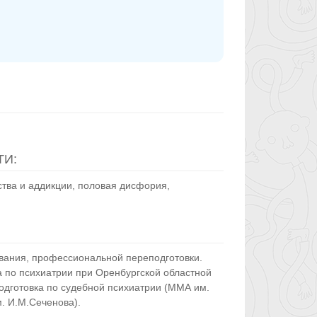
И:
ства и аддикции, половая дисфория,
ования, профессиональной переподготовки.
а по психиатрии при Оренбургской областной
одготовка по судебной психиатрии (ММА им.
 И.М.Сеченова).