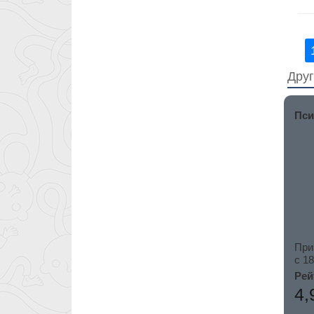
Друг
Пси
При
c 18
Рей
4,