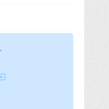
ч
 Пн