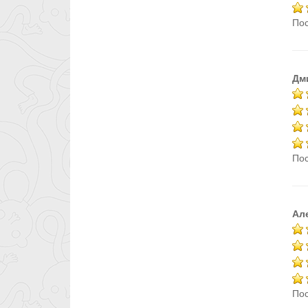
Пос
Дм
Пос
Ал
Пос