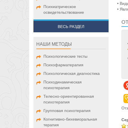
• Вид
Психиатрическое
• Явл
освидетельствование
О
ВЕСЬ РАЗДЕЛ
НАШИ МЕТОДЫ
Психологические тесты
Психофарматерапия
Психологическая диагностика
Психодинамическая
психотерапия
Телесно-ориентированная
психотерапия
Отз
Групповая психотерапия
Когнитивно-бихевиоральная
Се
терапия