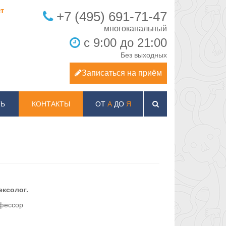
т
+7 (495) 691-71-47
с 9:00 до 21:00
Без выходных
Записаться на приём
Ь
КОНТАКТЫ
ОТ
А
ДО
Я
ексолог.
офессор