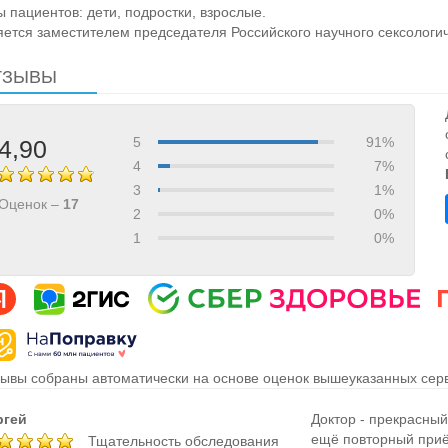
ы пациентов: дети, подростки, взрослые.
яется заместителем председателя Российского научного сексологи
ТЗЫВЫ
5
91%
4,90
4
7%
3
1%
Оценок –
17
2
0%
1
0%
ывы собраны автоматически на основе оценок вышеуказанных серв
ргей
Доктор - прекрасны
ещё повторный приё
Тщательность обследования