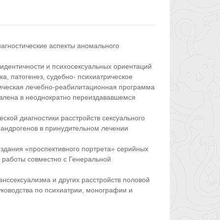
иагностические аспекты аномального
 идентичности и психосексуальных ориентаций
а, патогенез, судебно- психиатрическое
тическая лечебно-реабилитационная программа
авлена в неоднократно переиздававшемся
ской диагностики расстройств сексуального
иандрогенов в принудительном лечении
оздания «проспективного портрета» серийных
й работы совместно с Генеральной
анссексуализма и других расстройств половой
уководства по психиатрии, монографии и