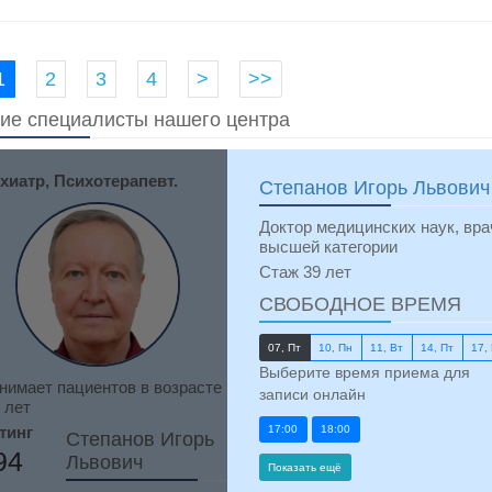
1
2
3
4
>
>>
ие специалисты нашего центра
хиатр, Психотерапевт.
Степанов Игорь Львович
Доктор медицинских наук, вра
высшей категории
Стаж 39 лет
СВОБОДНОЕ ВРЕМЯ
07, Пт
10, Пн
11, Вт
14, Пт
17,
Выберите время приема для
нимает пациентов в возрасте
записи онлайн
 лет
тинг
17:00
18:00
Степанов Игорь
94
Львович
Показать ещё