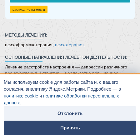
расписание на месяц
МЕТОДЫ ЛЕЧЕНИЯ:
психофармакотерапия,
психотерапия
.
ОСНОВНЫЕ НАПРАВЛЕНИЯ ЛЕЧЕБНОЙ ДЕЯТЕЛЬНОСТИ:
Лечение расстройств настроения — депрессии различного
происхождения и структуры, неадекватно повышенное
настроение (в том числе с избыточной активностью,
Мы используем cookie для работы сайта и, с вашего
нереальными планами и безответственными поступками),
согласия, аналитику Яндекс.Метрики. Подробнее — в
невротические и неврозоподобные состояния (навязчивости,
политике cookie
и
политике обработки персональных
страхи
, раздражительность, утомляемость, шизотипические и
данных
.
личностные расстройства).
Отклонить
ОБРАЗОВАНИЕ:
home
people
payment
contacts
Медицинский ВУЗ, ординатура по психиатрии, научно-
Принять
Главная
Специалисты
Оплата
Контакты
исследовательский институт, высшая
врачебная
категория по психиатрии.