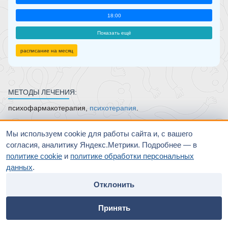
18:00
Показать ещё
расписание на месяц
МЕТОДЫ ЛЕЧЕНИЯ:
психофармакотерапия,
психотерапия
.
ОСНОВНЫЕ НАПРАВЛЕНИЯ ЛЕЧЕБНОЙ ДЕЯТЕЛЬНОСТИ:
Мы используем cookie для работы сайта и, с вашего
Лечение расстройств настроения — депрессии различного
согласия, аналитику Яндекс.Метрики. Подробнее — в
происхождения и структуры, неадекватно повышенное
политике cookie
и
политике обработки персональных
настроение (в том числе с избыточной активностью,
данных
.
нереальными планами и безответственными поступками),
Отклонить
невротические и неврозоподобные состояния (навязчивости,
страхи
, раздражительность, утомляемость, шизотипические и
home
people
payment
contacts
личностные расстройства).
Принять
Главная
Специалисты
Оплата
Контакты
ОБРАЗОВАНИЕ: