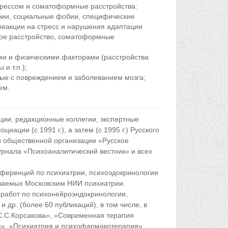
стрессом и соматоформные расстройства:
ии, социальные фобии, специфические
реакции на стресс и нарушения адаптации
кое расстройство, соматоформные
и и физическими факторами (расстройства
и т.п.);
ные с повреждением и заболеванием мозга;
ем.
ии, редакционные коллегии, экспертные
иации (с 1991 г.), а затем (с 1995 г.) Русского
 общественной организации «Русское
рнала «Психоаналитический вестник» и всех
нференций по психиатрии, психоэдокринологии
аваемых Московским НИИ психиатрии.
 работ по психонейроэндокринологии,
 др. (более 60 публикаций), в том числе, в
С.С.Корсакова», «Современная терапия
я», «Психиатрия и психофармакотерапия»,