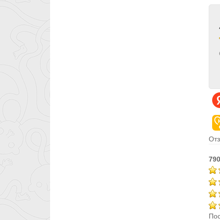
Отз
790
Пос