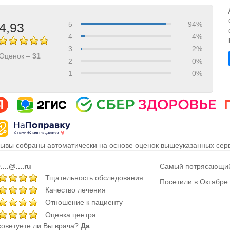
5
94%
4,93
4
4%
3
2%
Оценок –
31
2
0%
1
0%
ывы собраны автоматически на основе оценок вышеуказанных серв
....@....ru
Самый потрясающий 
Тщательность обследования
Посетили в Октябре
Качество лечения
Отношение к пациенту
Оценка центра
оветуете ли Вы врача?
Да