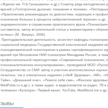
«Журнал им. П.Б.Ганнушкина» и др.) Соавтор ряда методических 
врачей («Голотропное дыхание: показания и техника», «Пептидные
«Практические рекомендации по диагностике, коррекции и профи
психически больных в процессе нейролептической терапии» и др.,
эндокринология» в справочнике практического врача «Психиатрия
составитель, автор вступительной статьи и комментариев к сборн
истины» (М.: Вагриус, 2006).
Преподавательская деятельность: ассистент кафедры психиатрии
социальной медицины Государственной классической академии им
психодинамической психотерапии в рамках сертификационного ку
врачей при Московском НИИ психиатрии Минздрава России, а так
профессиональной переподготовки «Современный психоанализ, п
психоаналитическое консультирование», проводимой МОО «Русск
Сотрудничество со СМИ: автор и участник многочисленных научно
печатных, так и электронных изданиях («АиФ Здоровье», «МК», «Н
Тайм», «Домашний очаг», «Помоги себе сам», «Женское здоровье»
MedPulse.ru и др.), а также аудио- и видеосюжетов на радио, ТВ 
телеканал «Культура», Первый канал, YouTube, MedAbout.me и др.)
ТЗЫВЫ