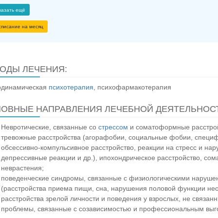
казать ещё
списание на месяц
ОДЫ ЛЕЧЕНИЯ:
одинамическая
психотерапия
, психофармакотерапия
ОВНЫЕ НАПРАВЛЕНИЯ ЛЕЧЕБНОЙ ДЕЯТЕЛЬНОСТ
Невротические, связанные со
стрессом
и соматоформные расстрой
тревожные расстройства (агорафобии, социальные фобии, специф
обсессивно-компульсивное расстройство, реакции на стресс и на
депрессивные реакции и др.), ипохондрическое расстройство, со
неврастения;
поведенческие синдромы, связанные с физиологическими наруш
(расстройства приема пищи, сна, нарушения половой функции неор
расстройства зрелой личности и поведения у взрослых, не связан
проблемы, связанные с созависимостью и профессиональным выг