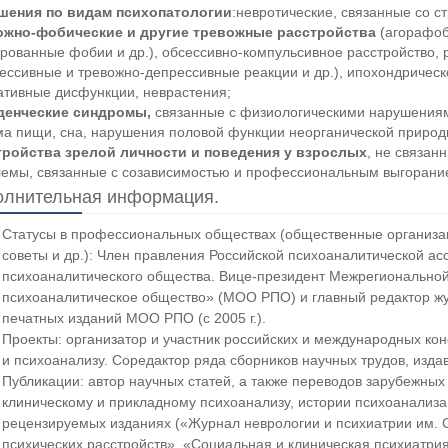
шения по видам психопатологии
:невротические, связанные со 
ожно-фобические и другие тревожные расстройства
(агорафоб
рованные фобии и др.), обсессивно-компульсивное расстройство, 
ессивные и тревожно-депрессивные реакции и др.), ипохондричес
ативные дисфункции, неврастения;
денческие синдромы,
связанные с физиологическими нарушениям
а пищи, сна, нарушения половой функции неорганической природы 
тройства зрелой личности и поведения у взрослых
, не связан
емы, связанные с созависимостью и профессиональным выгорани
олнительная информация.
Статусы в профессиональных обществах (общественные организац
советы и др.): Член правления Российской психоаналитической ассоц
психоаналитического общества. Вице-президент Межрегиональной
психоаналитическое общество» (МОО РПО) и главный редактор жу
печатных изданий МОО РПО (с 2005 г.).
Проекты: организатор и участник российских и международных ко
и психоанализу. Соредактор ряда сборников научных трудов, изд
Публикации: автор научных статей, а также переводов зарубежных
клиническому и прикладному психоанализу, истории психоанализа и
рецензируемых изданиях («Журнал неврологии и психиатрии им. 
психических расстройств», «Социальная и клиническая психиатри