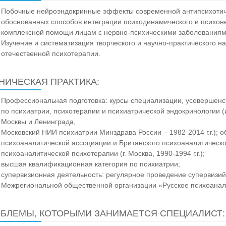
Побочные нейроэндокринные эффекты современной антипсихотиче
обоснованных способов интеграции психодинамического и психон
комплексной помощи лицам с нервно-психическими заболеваниям
Изучение и систематизация творческого и научно-практического 
отечественной психотерапии.
НИЧЕСКАЯ ПРАКТИКА:
Профессиональная подготовка: курсы специализации, усовершенс
по психиатрии, психотерапии и психиатрической эндокринологии (и
Москвы и Ленинграда,
Московский НИИ психиатрии Минздрава России – 1982-2014 г.г.);
психоаналитической ассоциации и Британского психоаналитическо
психоаналитической психотерапии (г. Москва, 1990-1994 г.г.);
высшая квалификационная категория по психиатрии;
супервизионная деятельность: регулярное проведение супервизий
Межрегиональной общественной организации «Русское психоанал
БЛЕМЫ, КОТОРЫМИ ЗАНИМАЕТСЯ СПЕЦИАЛИСТ: