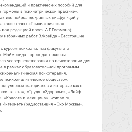
рекомендаций и практических пособий для
 гормоны в психиатрической практике»,
лактике нейроэндокринных дисфункций у
 а также главы «Психиатрическая
» под редакцией проф. А.Г.Гофмана);
ику избранных работ З.Фрейда «Бесстрашие
 с курсом психоанализа факультета
. Маймонида ; преподает основы
рса усовершенствования по психотерапии для
же в рамках образовательной программы
сихоаналитическая психотерапия,
ое психоаналитическое общество».
-популярных материалов и интервью как в
овая газета», «Труд», «Здоровье», «Лайф
, «Красота и медицина», woman.ru,
и в Интернете (радиостанция «Эхо Москвы»,
.