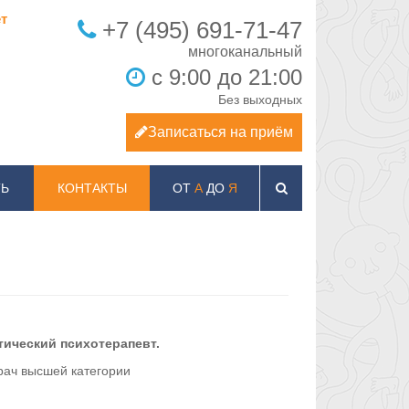
т
+7 (495) 691-71-47
с 9:00 до 21:00
Без выходных
Записаться на приём
Ь
КОНТАКТЫ
ОТ
А
ДО
Я
тический психотерапевт.
рач высшей категории