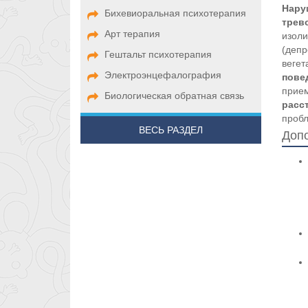
Нару
Бихевиоральная психотерапия
трев
Арт терапия
изоли
(депр
Гештальт психотерапия
вегет
Электроэнцефалография
пове
прием
Биологическая обратная связь
расс
пробл
ВЕСЬ РАЗДЕЛ
Доп