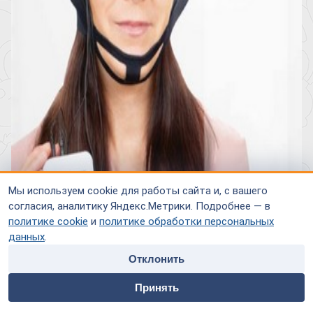
Мы используем cookie для работы сайта и, с вашего
согласия, аналитику Яндекс.Метрики. Подробнее — в
политике cookie
и
политике обработки персональных
данных
.
Отклонить
Московский Городской Психоэнокринологический Центр
home
people
payment
contacts
среди прочих методов использует в лечении заболеваний
Принять
психиатрической и неврологической сферы электротерапию
Главная
Специалисты
Оплата
Контакты
микротоками. В этих целях применяется специальный