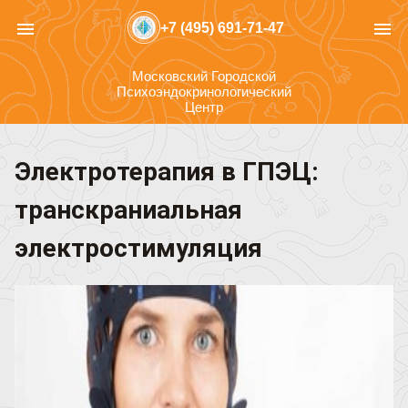
menu
menu
+7 (495) 691-71-47
Московский Городской
Психоэндокринологический
Центр
Электротерапия в ГПЭЦ:
транскраниальная
электростимуляция