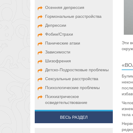
Осенняя депрессия
Гормональные расстройства
Депрессии
Фобии/Страхи
Эти в
Панические атаки
окруж
Зависимости
Шизофрения
«ВО
Детско-Подростковые проблемы
Булим
Сексуальные расстройства
некон
Психологические проблемы
после
избав
Психиатрическое
освидетельствование
Челов
изнем
тела 
ВЕСЬ РАЗДЕЛ
Нервн
редко