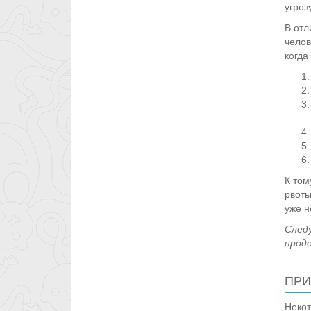
угроз
В отл
челов
когда
К том
рвоты
уже н
След
прод
ПРИ
Неко