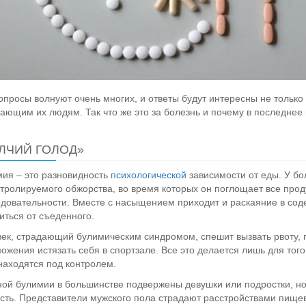
опросы волнуют очень многих, и ответы будут интересны не только 
ающим их людям. Так что же это за болезнь и почему в последне
ЛЧИЙ ГОЛОД»
ия – это разновидность
психологической
зависимости от еды. У бо
тролируемого обжорства, во время которых он поглощает все прод
довательности. Вместе с насыщением приходит и раскаяние в сод
иться от съеденного.
ек, страдающий булимическим синдромом, спешит вызвать рвоту, 
ожения истязать себя в спортзале. Все это делается лишь для того
находятся под контролем.
ой булимии в большинстве подвержены девушки или подростки, но 
сть. Представители мужского пола страдают расстройствами пище