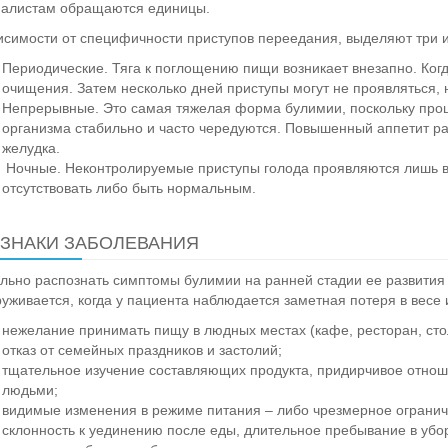
иалистам обращаются единицы.
исимости от специфичности приступов переедания, выделяют три и
Периодические. Тяга к поглощению пищи возникает внезапно. Ког
очищения. Затем несколько дней приступы могут не проявляться, н
Непрерывные. Это самая тяжелая форма булимии, поскольку про
организма стабильно и часто чередуются. Повышенный аппетит ра
желудка.
Ночные. Неконтролируемые приступы голода проявляются лишь в
отсутствовать либо быть нормальным.
ЗНАКИ ЗАБОЛЕВАНИЯ
льно распознать симптомы булимии на ранней стадии ее развития
уживается, когда у пациента наблюдается заметная потеря в весе
нежелание принимать пищу в людных местах (кафе, ресторан, сто
отказ от семейных праздников и застолий;
тщательное изучение составляющих продукта, придирчивое отнош
людьми;
видимые изменения в режиме питания – либо чрезмерное огранич
склонность к уединению после еды, длительное пребывание в убо