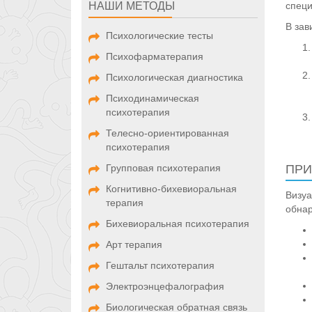
НАШИ МЕТОДЫ
спец
В зав
Психологические тесты
Психофарматерапия
Психологическая диагностика
Психодинамическая
психотерапия
Телесно-ориентированная
психотерапия
Групповая психотерапия
ПРИ
Когнитивно-бихевиоральная
Визуа
терапия
обнар
Бихевиоральная психотерапия
Арт терапия
Гештальт психотерапия
Электроэнцефалография
Биологическая обратная связь