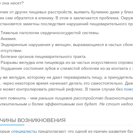
у она несет?
ичие от других пищевых расстройств, выявить булимию даже у близ
ек сам обратится в клинику. В этом и заключается проблема. Окр
 становятся заметны последствия нарушений пищеварительного про
Тяжелые патологии сердечнососудистой системы.
Анемия.
Эндокринные нарушения у женщин, выражающиеся в частых сбоях
отсутствии.
Болезни органов пищеварительного тракта.
Разрывы желудка или пищевода из-за частых искусственно спрово
Ухудшение состояния зубов и слизистой оболочки из-за контакта с
у же желудок, которому не дают переваривать пищу, а принудител
, через некоторое время начинает делать это самостоятельно. Да
е может контролировать рвотный рефлекс. В таком случае без
пом
ует помнить - чем раньше пищевое расстройство диагностиров
олжительным и более эффективным оно будет. Не стоит недоо
ЧИНЫ ВОЗНИКНОВЕНИЯ
торые
специалисты
предполагают, что одной из причин развития б