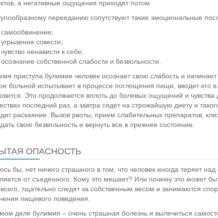
ктов, а негативные ощущения приходят потом.
упообразному перееданию сопутствуют такие эмоциональные после
самообвинение;
угрызения совести;
чувство ненависти к себе;
осознание собственной слабости и безвольности.
емя приступа булимии человек осознает свою слабость и начинает 
ое больной испытывает в процессе поглощения пищи, вводит его в 
овится. Это продолжается вплоть до болевых ощущений и чувства д
ествах последний раз, а завтра сядет на строжайшую диету и таког
дит раскаяние. Вызов рвоты, прием слабительных препаратов, кли
дать свою безвольность и вернуть все в прежнее состояние.
ЫТАЯ ОПАСНОСТЬ
ось бы, нет ничего страшного в том, что человек иногда теряет над
ляется от съеденного. Кому это мешает? Или почему это может б
всего, тщательно следят за собственным весом и занимаются спор
нения пищевого поведения.
мом деле булимия – очень страшная болезнь и вылечиться самост