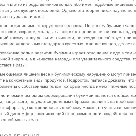
 если кто-то из родственников когда-либо имел подобные пищевые о
ятся у следующих поколений. Однако эта теория никак научно не 
тся на уровне гипотез.
ное влияние имеют окружение человека. Поскольку булимия чаще 
стковом возрасте, молодые люди в этот период жизни очень под
щий такому этапу развития личности, не всегда способствует при
ывание «идеальных стандартов красоты», в конце концов, делает с
оважную роль в развитии булимии играет отношение к еде в семье
нной энергии, а в качестве награды или утешительного средства,
стают в разы.
меющемся лишнем весе к булимическому нарушению могут привес
т на конкретные виды продуктов. Подросток, пытаясь доказать, что
рименты с собственным телом, которые иногда имеют тяжелые пос
логическим аспектом формирования булимии является стойкое жел
, чаще всего, не удается должным образом повлиять на проблемн
ят сферы, где контролировать проблему можно, не учитывая мнен
ный дискомфорт, возникающий от невозможности воздействия на 
венной массы тела.