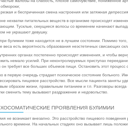
частые жалобы на слабость, плохое самочувствие, пониженное ар
обмороки;
резкая и беспричинная смена настроения или затяжная депрессия
не нехватки питательных веществ в организме происходят измене
ающим. Тусклые, секущиеся волосы со временем начинают выпада
ом не украшают девушку.
при булимии тоже находится не в лучшем состоянии. Помимо того, 
е веса есть вероятность образования неэстетичных свисающих скла
утренних органах постепенно происходят изменения, и чтобы вер
жить немало усилий. При неконтролируемых приступах переедания
 он требует все больших объемов пищи. Остановить этот процесс с
о в первую очередь страдает психическое состояние больного. Им
ессировать пищевое расстройство. Все мысли пациента заняты уд
вым образом жизни, правильным питанием и т.п. Разговоры всегда 
ки сменить тему вызывают раздражение и недовольство.
ХОСОМАТИЧЕСКИЕ ПРОЯВЛЕНИЯ БУЛИМИИ
ия не возникает внезапно. Это расстройство пищевого поведения р
льного времени. На начальных стадиях оно вызывает лишь полож