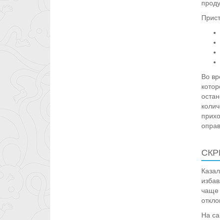
проду
Прист
Во вр
котор
остан
колич
прихо
оправ
СКР
Казал
избав
чаще 
откло
На са