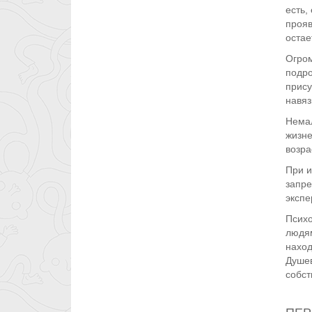
есть,
прояв
остае
Огром
подро
прису
навяз
Немал
жизне
возра
При и
запре
экспе
Психо
людям
наход
Душев
собст