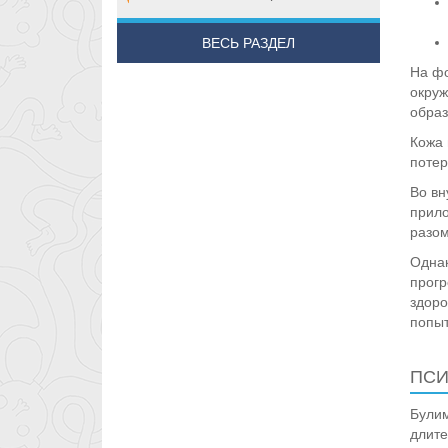
ВЕСЬ РАЗДЕЛ
На фо
окруж
образ
Кожа 
потер
Во вн
прило
разом
Однак
прогр
здоро
попыт
ПСИ
Булим
длите