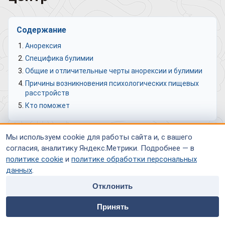
Содержание
Анорексия
Специфика булимии
Общие и отличительные черты анорексии и булимии
Причины возникновения психологических пищевых
расстройств
Кто поможет
Мы используем cookie для работы сайта и, с вашего
согласия, аналитику Яндекс.Метрики. Подробнее — в
политике cookie
и
политике обработки персональных
данных
.
Отклонить
home
people
payment
contacts
Принять
Главная
Специалисты
Оплата
Контакты