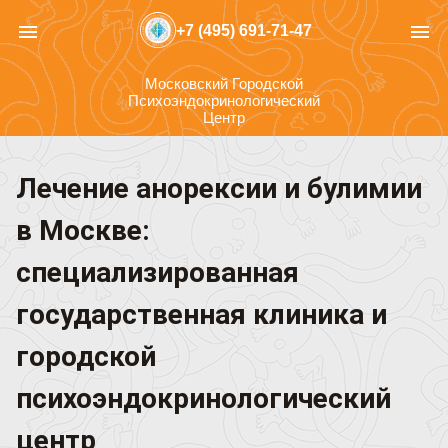
menu
menu
+7 (495) 691-71-47
Московский Городской
Психоэндокринологический
Центр
Лечение анорексии и булимии
в Москве:
специализированная
государственная клиника и
городской
психоэндокринологический
центр