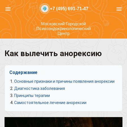
menu
menu
+7 (495) 691-71-47
Московский Городской
Психоэндокринологический
Центр
Как вылечить анорексию
Содержание
Основные признаки и причины появления анорексии
Диагностика заболевания
Принципы терапии
Самостоятельное лечение анорексии