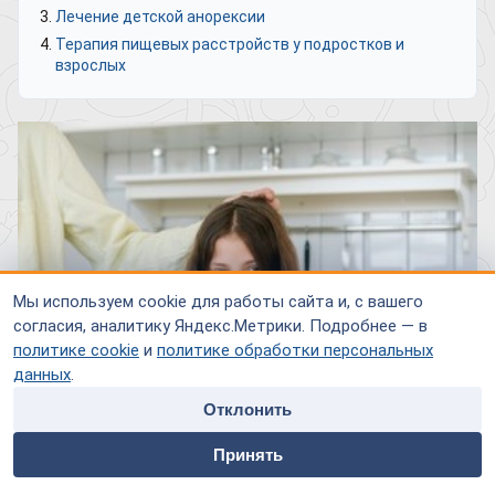
Лечение детской анорексии
Терапия пищевых расстройств у подростков и
взрослых
Мы используем cookie для работы сайта и, с вашего
согласия, аналитику Яндекс.Метрики. Подробнее — в
политике cookie
и
политике обработки персональных
данных
.
Отклонить
home
people
payment
contacts
Принять
Главная
Специалисты
Оплата
Контакты