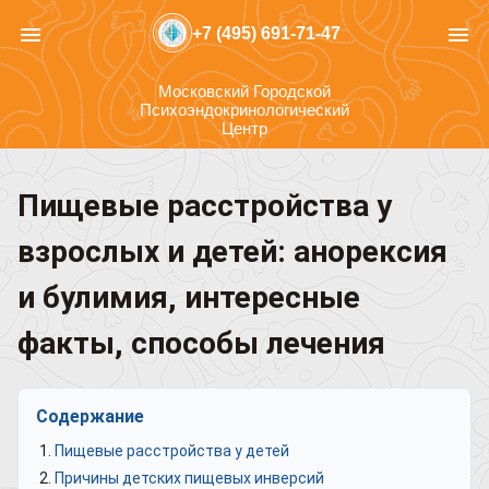
menu
menu
+7 (495) 691-71-47
Московский Городской
Психоэндокринологический
Центр
Пищевые расстройства у
взрослых и детей: анорексия
и булимия, интересные
факты, способы лечения
Содержание
Пищевые расстройства у детей
Причины детских пищевых инверсий