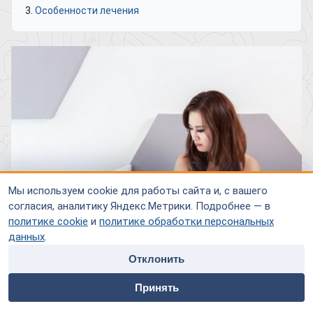
Особенности лечения
Мы используем cookie для работы сайта и, с вашего
согласия, аналитику Яндекс.Метрики. Подробнее — в
политике cookie
и
политике обработки персональных
данных
.
Отклонить
home
people
payment
contacts
Разговоры о половой жизни для многих из нас все еще
Принять
являются табу. В то же время, сексуальная активность
Главная
Специалисты
Оплата
Контакты
очень важна для взрослого человека, особенно если речь