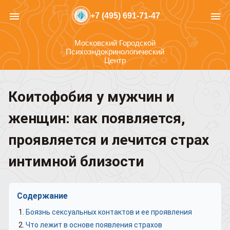
menu
menu
+7 (495) 691-71-47
Московский Городской
Психоэндокринологический
Центр
Коитофобия у мужчин и
женщин: как появляется,
проявляется и лечится страх
интимной близости
Содержание
Боязнь сексуальных контактов и ее проявления
Что лежит в основе появления страхов