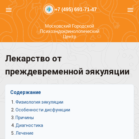
menu
menu
+7 (495) 691-71-47
Московский Городской
Психоэндокринологический
Центр
Лекарство от
преждевременной эякуляции
Содержание
Физиология эякуляции
Особенности дисфункции
Причины
Диагностика
Лечение