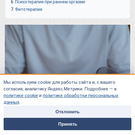
Психотерапия при раннем оргазме
Фитотерапия
Мы используем cookie для работы сайта и, с вашего
согласия, аналитику Яндекс.Метрики. Подробнее — в
политике cookie
и
политике обработки персональных
данных
.
Отклонить
home
people
payment
contacts
Принять
Главная
Специалисты
Оплата
Контакты
Статистика утверждает, что у каждого мужчины хотя бы раз
в жизни случалась преждевременная эякуляция. Эта