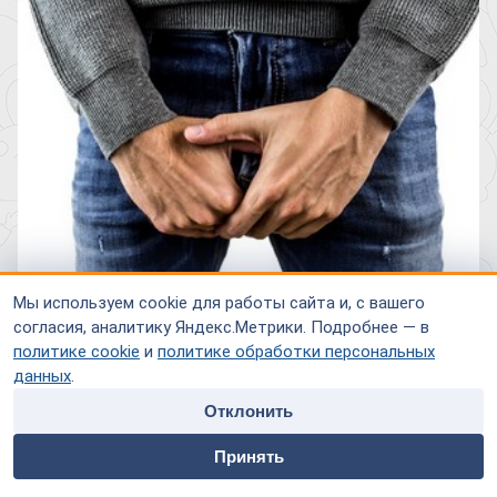
Мы используем cookie для работы сайта и, с вашего
согласия, аналитику Яндекс.Метрики. Подробнее — в
Различные расстройства сексуального характера
политике cookie
и
политике обработки персональных
встречаются у большинства мужчин, но лишь не многие из
данных
.
них обращаются за квалифицированной помощью.
Сексуальные расстройства могут быть обусловлены
Отклонить
органическими нарушениями, различными заболеваниями
home
people
payment
contacts
или психологическим состоянием. Самостоятельно
Принять
Главная
Специалисты
Оплата
Контакты
справиться с этой проблемой мужчина не в состоянии,