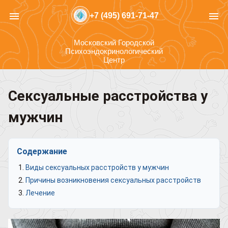
menu
menu
+7 (495) 691-71-47
Московский Городской
Психоэндокринологический
Центр
Сексуальные расстройства у
мужчин
Содержание
Виды сексуальных расстройств у мужчин
Причины возникновения сексуальных расстройств
Лечение