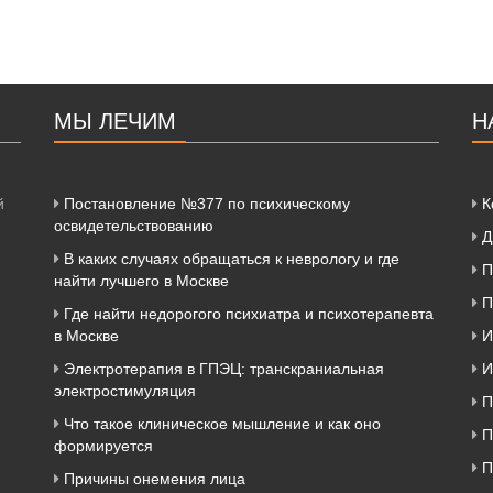
МЫ ЛЕЧИМ
Н
й
Постановление №377 по психическому
К
освидетельствованию
Д
В каких случаях обращаться к неврологу и где
П
найти лучшего в Москве
П
Где найти недорогого психиатра и психотерапевта
в Москве
И
Электротерапия в ГПЭЦ: транскраниальная
И
электростимуляция
П
Что такое клиническое мышление и как оно
П
формируется
П
Причины онемения лица