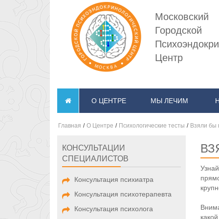
Московский
Городской
Психоэндокри
Центр
О ЦЕНТРЕ
МЫ ЛЕЧИМ
Главная
/
О Центре
/
Психологические тесты
/
Взяли бы в
ВЗ
КОНСУЛЬТАЦИИ
СПЕЦИАЛИСТОВ
Узнай
прямо
Консультация психиатра
крупн
Консультация психотерапевта
Внима
Консультация психолога
какой