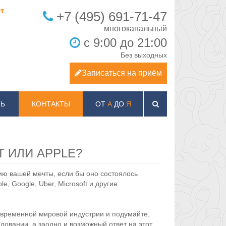
т
+7 (495) 691-71-47
с 9:00 до 21:00
Без выходных
Записаться на приём
Ь
КОНТАКТЫ
ОТ
А
ДО
Я
T ИЛИ APPLE?
ию вашей мечты, если бы оно состоялось
, Google, Uber, Microsoft и другие
временной мировой индустрии и подумайте,
довании, а заодно и возможный ответ на этот