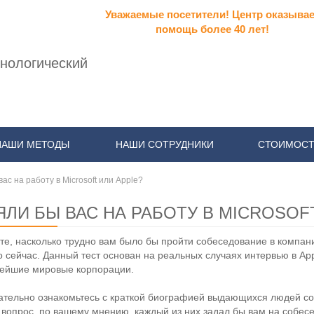
Уважаемые посетители! Центр оказывае
помощь более 40 лет!
нологический
НАШИ МЕТОДЫ
НАШИ СОТРУДНИКИ
СТОИМОСТ
ас на работу в Microsoft или Apple?
ЯЛИ БЫ ВАС НА РАБОТУ В MICROSOF
те, насколько трудно вам было бы пройти собеседование в компан
 сейчас. Данный тест основан на реальных случаях интервью в Apple
ейшие мировые корпорации.
тельно ознакомьтесь с краткой биографией выдающихся людей со
 вопрос, по вашему мнению, каждый из них задал бы вам на собесе