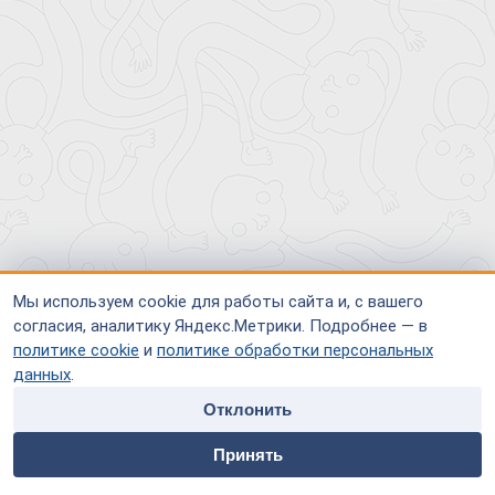
Мы используем cookie для работы сайта и, с вашего
согласия, аналитику Яндекс.Метрики. Подробнее — в
политике cookie
и
политике обработки персональных
данных
.
Отклонить
home
people
payment
contacts
Принять
Главная
Специалисты
Оплата
Контакты