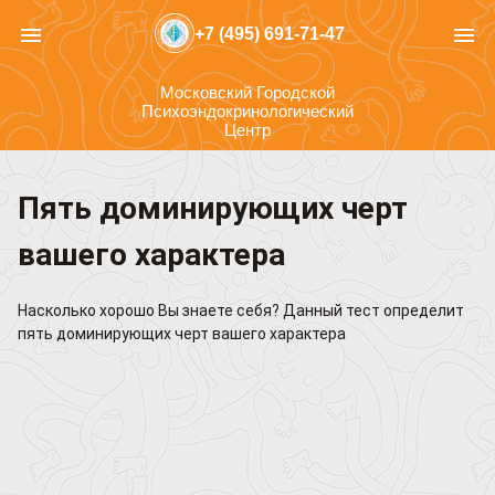
menu
menu
+7 (495) 691-71-47
Московский Городской
Психоэндокринологический
Центр
Пять доминирующих черт
вашего характера
Насколько хорошо Вы знаете себя? Данный тест определит
пять доминирующих черт вашего характера