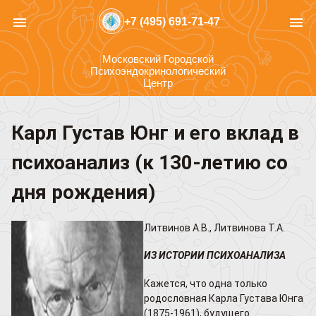
menu
menu
+7 (495) 691-71-47
Московский Городской
Психоэндокринологический
Центр
Карл Густав Юнг и его вклад в
психоанализ (к 130-летию со
дня рождения)
Литвинов А.В., Литвинова Т.А.
ИЗ ИСТОРИИ ПСИХОАНАЛИЗА
Кажется, что одна только
родословная Карла Густава Юнга
(1875-1961), будущего