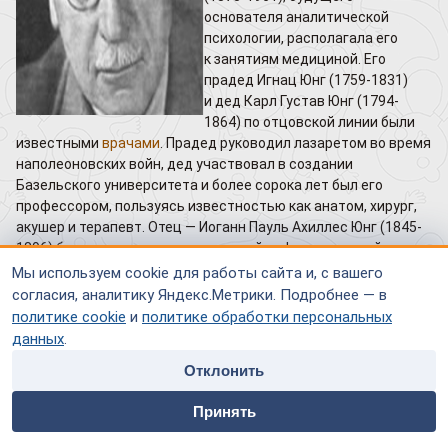
основателя аналитической
психологии, располагала его
к занятиям медициной. Его
прадед Игнац Юнг (1759-1831)
и дед Карл Густав Юнг (1794-
1864) по отцовской линии были
известными
врачами
. Прадед руководил лазаретом во время
наполеоновских войн, дед участвовал в создании
Базельского университета и более сорока лет был его
профессором, пользуясь известностью как анатом, хирург,
акушер и терапевт. Отец — Иоганн Пауль Ахиллес Юнг (1845-
1896) был пастором евангелической реформаторской
церкви, активно интересовавшимся модным в то время
Мы используем cookie для работы сайта и, с вашего
изучением Востока и традиционными мистическими
согласия, аналитику Яндекс.Метрики. Подробнее — в
учениями. Мать Юнга Эмилия, урожденная Прайсверк (1848-
политике cookie
и
политике обработки персональных
1923) была дочерью базельского епископа [2].
данных
.
К.Г.Юнг родился 26 июля 1875 г. в общине Кессвиль
Отклонить
швейцарского кантона Тургау. До девяти лет он оставался
home
people
payment
contacts
единственным ребенком в семье, ему были свойственны
Принять
Главная
Специалисты
Оплата
Контакты
замкнутость и склонность к уединению. С 6-летнего