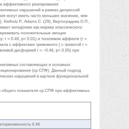
са аффективного реагирования
 аффективных нарушений в рамках депрессий
ния могут иметь часто меньшее значение, чем
 Kielholz P., Adams C. (29), Вертоградова О.П.,
ривают ангедонию как маркер классического
переживать положительные эмоции
r = 0.48, p< 0.01) и тоскливом аффекте (r =
ала с аффектами тревожного ( с тревогой r =
невливой дисфорией r = −0.46, p< 0.05) при
фективных составляющих и основных
нкционирования (ср.СПФ). Данный подход
ических нарушений в картине функциональной
и общего показателя ср.СПФ при аффективных
аторможенность 0,46