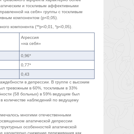
апатическим и тоскливым аффективными
правленной на себя» группы с тоскливым
ивным компонентом (р<0,05).
ого компонента (**p<0,01, *p<0,05).
Агрессия
«на себя»
0,96*
0,77*
0,43
ждебности в депрессии. В группе с высоким
ыл тревожным в 60%, тоскливым в 33%
ебности (58 больных) в 59% ведущим был
 в количестве наблюдений по ведущему
тмечалось многими отечественными
 посвященном апатической депрессии
труктурных особенностей апатической
е характерно снижение переживания как