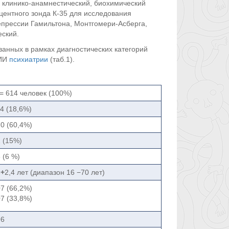
, клинико-анамнестический, биохимический
ентного зонда К-35 для исследования
епрессии Гамильтона, Монтгомери-Асберга,
еский.
анных в рамках диагностических категорий
НИИ
психиатрии
(таб.1).
= 614 человек (100%)
4 (18,6%)
0 (60,4%)
 (15%)
 (6 %)
8
+
2,4 лет (диапазон 16 −70 лет)
7 (66,2%)
7 (33,8%)
96