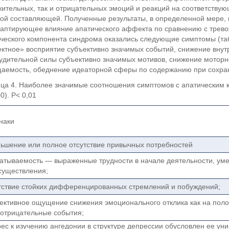
ительных, так и отрицательных эмоций и реакций на соответству
ой составляющей. Полученные результаты, в определенной мере
аптирующее влияние апатического аффекта по сравнению с трев
ческого компонента синдрома оказались следующие симптомы (таб
ктное» восприятие субъективно значимых событий, снижение внут
удительной силы субъективно значимых мотивов, снижение моторно
аемость, обеднение идеаторной сферы по содержанию при сохран
ца 4. Наиболее значимые соотношения симптомов с апатическим 
0). P< 0,01
наки
ьшение или полное отсутствие привычных потребностей
атываемость — выраженные трудности в начале деятельности, у
существления;
тствие стойких дифференцированных стремлений и побуждений;
ективное ощущение снижения эмоционального отклика как на поло
 отрицательные события;
ес к изучению ангедонии в структуре депрессии обусловлен ее ун