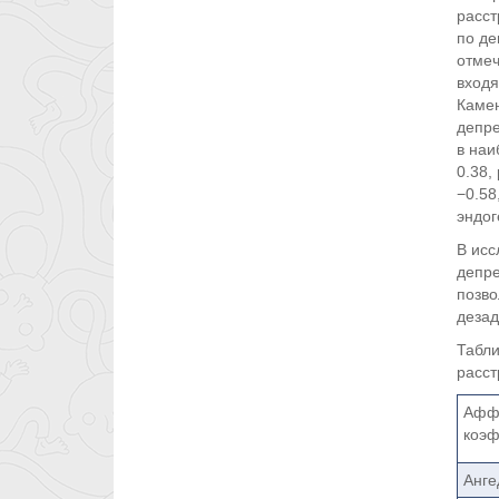
расст
по де
отмеч
входя
Камен
депре
в наи
0.38,
−0.58
эндо
В исс
депре
позво
дезад
Табли
расст
Аффе
коэф
Анге