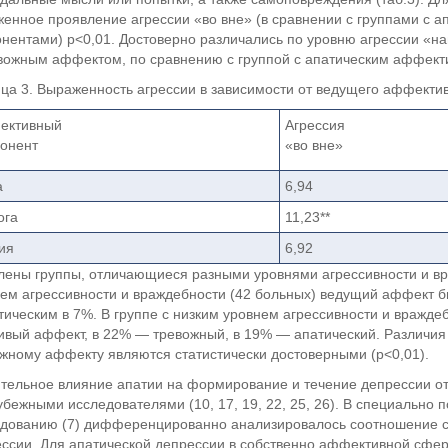
енное проявление агрессии «во вне» (в сравнении с группами с 
нентами) р<0,01. Достоверно различались по уровню агрессии «на
вожным аффектом, по сравнению с группой с апатическим аффект
ца 3. Выраженность агрессии в зависимости от ведущего аффективн
ективный
Агрессия
онент
«во вне»
а
6,94
ога
11,23**
ия
6,92
ены группы, отличающиеся разными уровнями агрессивности и вра
ем агрессивности и враждебности (42 больных) ведущий аффект б
тическим в 7%. В группе с низким уровнем агрессивности и вражд
ивый аффект, в 22% — тревожный, в 19% — апатический. Различия
жному аффекту являются статистически достоверными (p<0,01).
тельное влияние апатии на формирование и течение депрессии о
убежными исследователями (10, 17, 19, 22, 25, 26). В специально
дованию (7) дифференцированно анализировалось соотношение с
ссии. Для апатической депрессии в собственно аффективной сфер