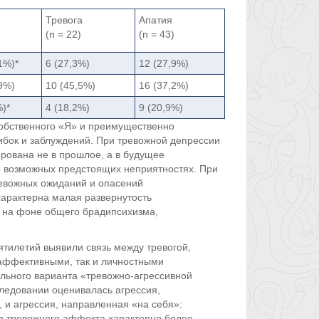
Тревога
Апатия
)
(n = 22)
(n = 43)
1%)*
6 (27,3%)
12 (27,9%)
9%)
10 (45,5%)
16 (37,2%)
)*
4 (18,2%)
9 (20,9%)
собственного «Я» и преимущественно
ибок и заблуждений. При тревожной депрессии
рована не в прошлое, а в будущее
 возможных предстоящих неприятностях. При
евожных ожиданий и опасений
характерна малая развернутость
 на фоне общего брадипсихизма,
тилетий выявили связь между тревогой,
 аффективными, так и личностными
дельного варианта «тревожно-агрессивной
следовании оценивалась агрессия,
 и агрессия, направленная «на себя»:
ля тревожного аффекта характерно более