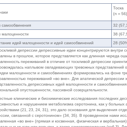
Тоска
наки
(n = 56
 самообвинения
32 (57,
 малоценности
38 (67,
тание идей малоценности и идей самообвинений
28 (50%
оскливой депрессии депрессивные идеи концентрируются внутри 
влены в прошлое, которое представляется как длинная череда ош
вленность переживаний в отличие от тоскливой депрессии ориенти
ровождалась наплывом овладевающих тревожных представлений о
идеи малоценности и самообвинениях формировались на фоне тр
равленностью переживаний «во вне». Для апатической депрессии 
дставленность депрессивных идей малоценности и самообвинения
ональной опустошенности, пассивной созерцательности.
стные клинические и биохимические исследования последних деся
сивностью и нарушением метаболизма серотонина, как у больных
ройствами (21, 23, 24, 31), это дало основания для выделения от
ссии, связанной с серотонином» (34, 35). В проведенном нами ис
вленная «во вне» (прямая и косвенная, физическая и вербальная),
дальные мысли или попытки, а также самоповреждения (таб.3). Д