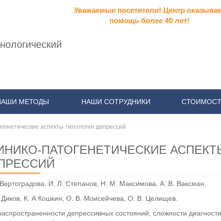
Уважаемые посетители! Центр оказывае
помощь более 40 лет!
нологический
НАШИ МЕТОДЫ
НАШИ СОТРУДНИКИ
СТОИМОСТ
огенетические аспекты типологии депрессий
ИНИКО-ПАТОГЕНЕТИЧЕСКИЕ АСПЕКТ
ПРЕССИЙ
 Вертоградова, И. Л. Степанов, Н. М. Максимова, А. В. Ваксман,
 Диков, К. А Кошкин, О. В. Моисейчева, О. В. Целищев.
распространенности депрессивных состояний, сложности диагност