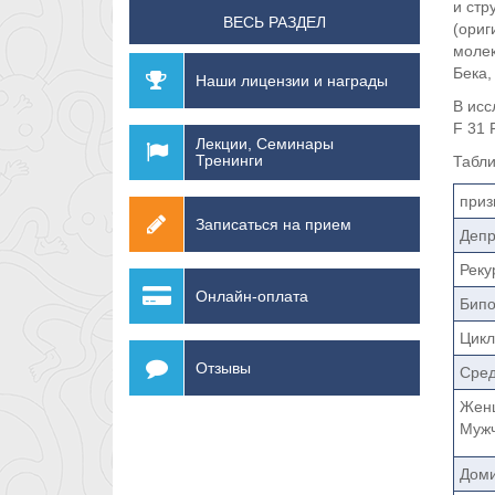
и стр
ВЕСЬ РАЗДЕЛ
(ориг
молек
Бека,
Наши лицензии и награды
В исс
F 31 
Лекции, Семинары
Тренинги
Табли
приз
Записаться на прием
Депр
Реку
Онлайн-оплата
Бипо
Цикл
Отзывы
Сред
Жен
Муж
Доми