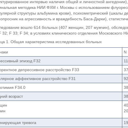
уктурированное интервью наличия общей и личностной ангедонии)
инальная методика НИИ ФХМ г. Москвы с использованием флуоресц
улярной структуры альбумина крови), психометрический (шкалы д
 опросник на агрессивность и враждебность Баса-Дарки), статистич
ледование вошло 614 больных (407 женщин, 207 мужчин), обследов
F 32; F 33; F 34; в условиях клинического отделения Московского 
ца 1. Общая характеристика исследованных больных
наки
N 
ессивный эпизод F32
11
ррентное депрессивное расстройство F33
37
лярное аффективное расстройство F31
92
отимия F34.0
38
ний возраст
3
щин
40
чин
20
нирующая тревога
1