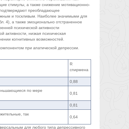
ющие стимулы, а также снижение мотивационно-
, подтверждают преобладающее
ожным и тоскливым. Наиболее значимыми для
л. 4), а также эмоционально отстраненное
ренней психической активности
й активности, низкая психическая
ении когнитивных возможностей.
компонентом при апатической депрессии.
R
спирмена
0,88
меньшающиеся по мере
0,81
0,81
жительные, так
0,64
иверсальным для любого типа депрессивного