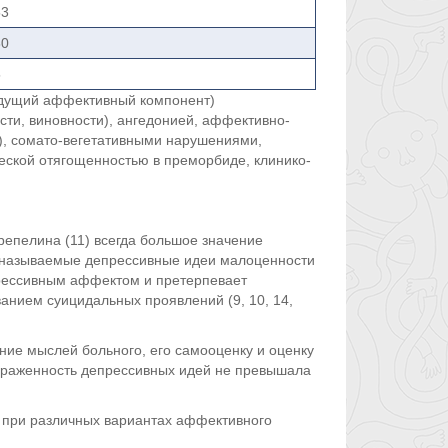
53
80
5
дущий аффективный компонент)
ти, виновности), ангедонией, аффективно-
), сомато-вегетативными нарушениями,
еской отягощенностью в преморбиде, клинико-
репелина (11) всегда большое значение
 называемые депрессивные идеи малоценности
прессивным аффектом и претерпевает
анием суицидальных проявлений (9, 10, 14,
ние мыслей больного, его самооценку и оценку
Выраженность депрессивных идей не превышала
 при различных вариантах аффективного