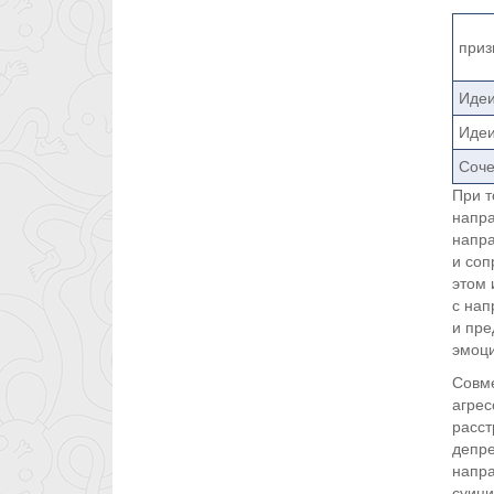
приз
Идеи
Идеи
Соче
При т
напра
напра
и соп
этом 
с нап
и пре
эмоци
Совме
агрес
расст
депре
напра
суици