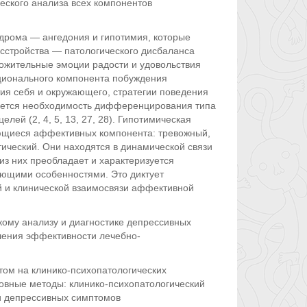
ского анализа всех компонентов
рома — ангедония и гипотимия, которые
сстройства — патологического дисбаланса
ожительные эмоции радости и удовольствия
ционального компонента побуждения
ия себя и окружающего, стратегии поведения
нается необходимость дифференцирования типа
ей (2, 4, 5, 13, 27, 28). Гипотимическая
ющиеся аффективных компонента: тревожный,
ический. Они находятся в динамической связи
 из них преобладает и характеризуется
ющими особенностями. Это диктует
й и клинической взаимосвязи аффективной
ому анализу и диагностике депрессивных
шения эффективности лечебно-
ом на клинико-психопатологических
овные методы: клинико-психопатологический
и депрессивных симптомов