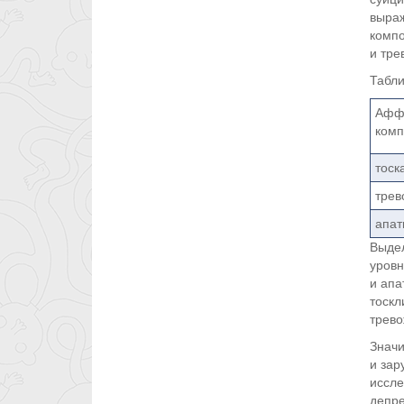
выраж
компо
и тре
Табли
Афф
комп
тоск
трев
апат
Выдел
уровн
и апа
тоскл
трево
Значи
и зар
иссле
депре