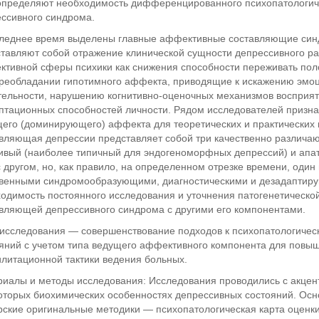
пределяют необходимость дифференцированного психопатологиче
ссивного синдрома.
леднее время выделены главные аффективные составляющие синд
тавляют собой отражение клинической сущности депрессивного ра
тивной сферы психики как снижения способности переживать пол
реобладании гипотимного аффекта, приводящие к искажению эмо
тельности, нарушению когнитивно-оценочных механизмов восприят
птационных способностей личности. Рядом исследователей приз
его (доминирующего) аффекта для теоретических и практических цел
вляющая депрессии представляет собой три качественно различа
ивый (наиболее типичный для эндогеноморфных депрессий) и апат
с другом, но, как правило, на определенном отрезке времени, один
венными синдромообразующими, диагностическими и дезадаптиру
одимость постоянного исследования и уточнения патогенетическо
вляющей депрессивного синдрома с другими его компонентами.
исследования — совершенствование подходов к психопатологическ
яний с учетом типа ведущего аффективного компонента для повы
литационной тактики ведения больных.
иалы и методы исследования: Исследования проводились с акцент
оторых биохимических особенностях депрессивных состояний. Осн
рские оригинальные методики — психопатологическая карта оценк