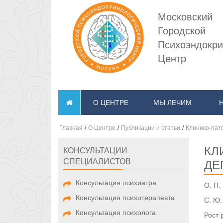
Московский
Городской
Психоэндокри
Центр
О ЦЕНТРЕ
МЫ ЛЕЧИМ
Главная
/
О Центре
/
Публикации и статьи
/
Клинико-пат
КЛ
КОНСУЛЬТАЦИИ
СПЕЦИАЛИСТОВ
ДЕ
Консультация психиатра
О. П.
Консультация психотерапевта
С. Ю.
Консультация психолога
Рост 