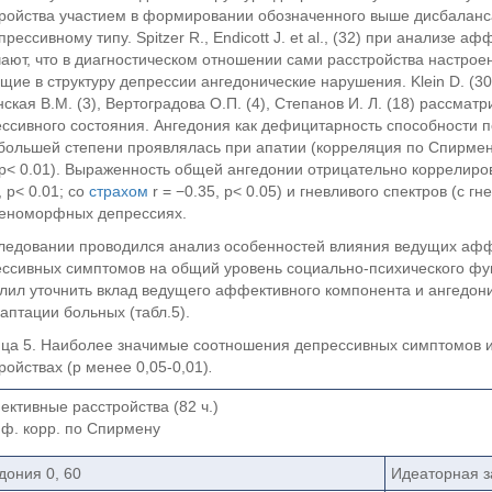
ройства участием в формировании обозначенного выше дисбалан
прессивному типу. Spitzer R., Endicott J. et al., (32) при анализе
ают, что в диагностическом отношении сами расстройства настрое
щие в структуру депрессии ангедонические нарушения. Klein D. (30),
ская В.М. (3), Вертоградова О.П. (4), Степанов И. Л. (18) рассмат
ссивного состояния. Ангедония как дефицитарность способности 
большей степени проявлялась при апатии (корреляция по Спирмену: 
 p< 0.01). Выраженность общей ангедонии отрицательно коррелиров
, p< 0.01; со
страхом
r = −0.35, p< 0.05) и гневливого спектров (с г
геноморфных депрессиях.
ледовании проводился анализ особенностей влияния ведущих аф
ссивных симптомов на общий уровень социально-психического фу
лил уточнить вклад ведущего аффективного компонента и ангедон
аптации больных (табл.5).
ца 5. Наиболее значимые соотношения депрессивных симптомов 
ройствах (р менее 0,05-0,01)
.
ктивные расстройства (82 ч.)
ф. корр. по Спирмену
дония 0, 60
Идеаторная з