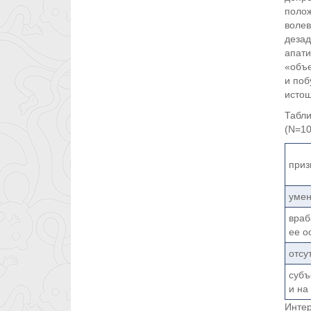
полож
волев
дезад
апати
«объе
и поб
истощ
Табли
(N=10
приз
умен
враб
ее о
отсу
субъ
и на
Интер