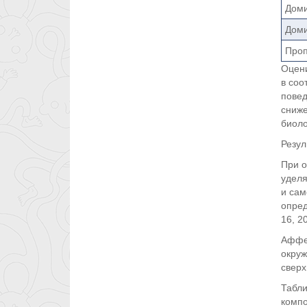
Доми
Дом
Проп
Оцен
в соо
повед
сниже
биоло
Резул
При о
уделя
и сам
опред
16, 20
Аффек
окруж
сверх
Табли
компо