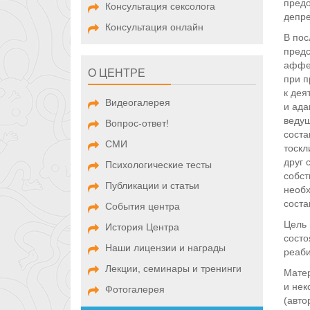
предо
Консультация сексолога
депре
Консультация онлайн
В пос
предс
аффек
О ЦЕНТРЕ
при п
к дея
Видеогалерея
и ада
ведущ
Вопрос-ответ!
соста
СМИ
тоскл
друг 
Психологические тесты
собст
Публикации и статьи
необх
соста
События центра
Цель 
История Центра
состо
Наши лицензии и награды
реаби
Лекции, семинары и тренинги
Матер
и нек
Фотогалерея
(авто