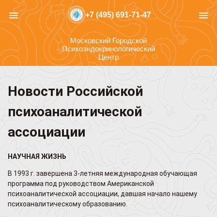
menu
menu
+7 (495) 691-71-47
Московский Городской
Психоэндокринологический
Центр
Новости Российской
психоаналитической
ассоциации
НАУЧНАЯ ЖИЗНЬ
В 1993 г. завершена 3-летняя международная обучающая
программа под руководством Американской
психоаналитической ассоциации, давшая начало нашему
психоаналитическому образованию.