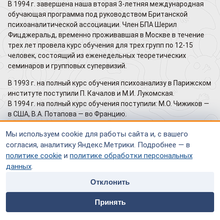
В 1994 г. завершена наша вторая 3-летняя международная
обучающая программа под руководством Британской
психоаналитической ассоциации. Член БПА Шерил
Фицджеральд, временно проживавшая в Москве в течение
трех лет провела курс обучения для трех групп по 12-15
человек, состоящий из еженедельных теоретических
семинаров и групповых супервизий.
В 1993 г. на полный курс обучения психоанализу в Парижском
институте поступили П. Качалов и М.И. Лукомская.
В 1994 г. на полный курс обучения поступили: М.О. Чижиков —
в США, В.А. Потапова — во Францию.
Краткосрочные курсы (3-6 месяцев) прошли в Англии Н.К.
Мы используем cookie для работы сайта и, с вашего
Асанова и М.В. Игельник в 1993-1994 г.
согласия, аналитику Яндекс.Метрики. Подробнее — в
политике cookie
и
политике обработки персональных
В июле 1993 г. состоялся очередной Конгресс
данных
.
Международной психоаналитической ассоциации. Нашими
представителями на нем были Л.Э.Комарова и М.В. Игельник.
Отклонить
На Конгрессе был подтвержден наш статус guest study
home
people
payment
contacts
group Международной психоаналитической ассоциации.
Принять
Главная
Специалисты
Оплата
Контакты
В апреле 1993 г. в Вене состоялся 4-й семинар Восточно-