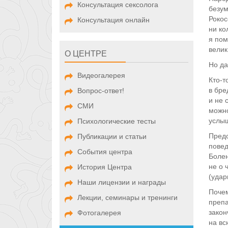
Консультация сексолога
безум
Рокос
Консультация онлайн
ни ко
я пом
велик
О ЦЕНТРЕ
Но да
Видеогалерея
Кто-т
в бре
Вопрос-ответ!
и не 
СМИ
можно
услыш
Психологические тесты
Предс
Публикации и статьи
повед
События центра
Болен
не о 
История Центра
(удар
Наши лицензии и награды
Поче
Лекции, семинары и тренинги
препа
закон
Фотогалерея
на вс