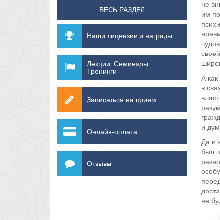
не вн
ВЕСЬ РАЗДЕЛ
им по
психи
нравы
Наши лицензии и награды
чудов
своей
широк
Лекции, Семинары
Тренинги
А как
в свя
власт
Записаться на прием
разум
гражд
и дума
Онлайн-оплата
Да и 
был п
разно
Отзывы
особу
перед
доста
не бу