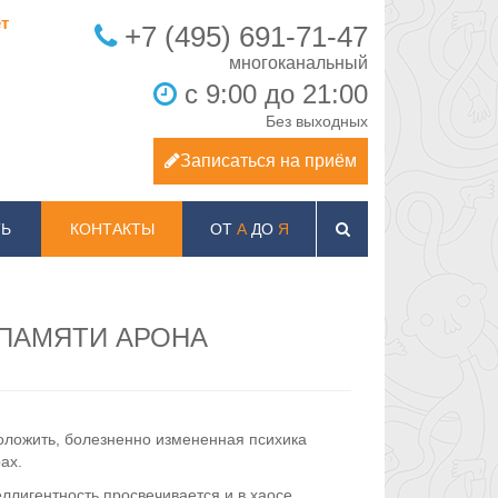
т
+7 (495) 691-71-47
с 9:00 до 21:00
Без выходных
Записаться на приём
Ь
КОНТАКТЫ
ОТ
А
ДО
Я
 ПАМЯТИ АРОНА
оложить, болезненно измененная психика
ах.
еллигентность просвечивается и в хаосе