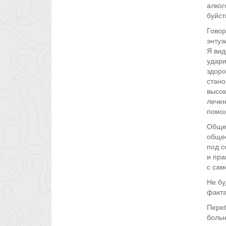
алког
буйст
Говор
энтуз
Я вид
удари
здоро
стано
высок
лечен
помож
Общес
общес
под с
и пра
с сам
Не бу
факта
Переб
больн