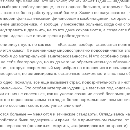
ят себе применение. Кто как хочет, кто как может. Один — надомни
о выбирает работу попроще, но вот одного больного, которому в б
ь, взял к себе на работу крупный банкир. Хозяин не вслушивается, 
етворен фантастическими финансовыми комбинациями, которые с
ние шизофреника. И вообще, у множества больных, когда они споко
чнут травить и дразнить, не то что даже сохраняются, а создаются
тера, идеальные с точки зрения работодателя.
 они живут, пусть не как все — «Как все», вообще, становится пон
яется смысл. К измененному мировосприятию подсоединяются вп
любия до материальной заинтересованности. И что особенно суще
 на себя благородную, но ах до чего же обременительную обязаннос
егия, которую современный мир избрал по отношению к инвалидам
мощности, но активизировать остаточные возможности в полном о
о одно, пожалуй, все еще вызывает страх, подозрительность и инс
рмальных». Это особая категория чудовищ, известная под кодов
и от них не спасешься, как ни ужасно сознание своей беспомощно
ютно нераспознаваемы: выглядят более нормальными, чем многие 
и не осознают своих преступных влечений.
тся больные — меняются и этические стандарты. Оглядываясь наз
ройством были подвержены и врачи. Не в примитивном смысле: о
ь персонала (навалиться, скрутить, «зафиксировать» на кровати). 