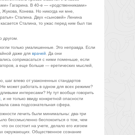
ами» Гагарина. В 40-е — «родственниками»
, Жукова, Конева. Но никогда ни мне,
братья» Сталина. Двух «сыновей» Ленина
касается Сталина, то ужас перед ним был так
о другом.
 могли только умалишенные. Это неправда. Если
тайной даже для
врачей
. Да они
рались соприкасаться с ними поменьше, если
каторов, а еще больше — еретических мыслей,
о, шаг влево от узаконенных стандартов
 Не может работать в одном для всех режиме?
удливыми интересами? Ну тут вообще говорить
х
, и не только ввиду конкретной опасности
авала сама подсознательная сфера.
жности лечить были минимальны: два-три
 было бессмысленно беспокоиться о том, чем
что он состоит на учете, делало его изгоем
азах окружающих. Общественное сознание