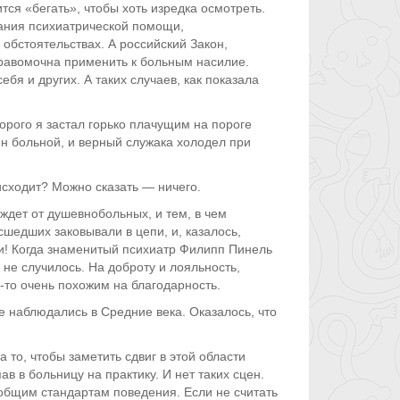
ся «бегать», чтобы хоть изредка осмотреть.
зания психиатрической помощи,
обстоятельствах. А российский Закон,
равомочна применить к больным насилие.
ебя и других. А таких случаев, как показала
орого я застал горько плачущим на пороге
н больной, и верный служака холодел при
исходит? Можно сказать — ничего.
ждет от душевнобольных, и тем, в чем
шедших заковывали в цепи, и, казалось,
ери! Когда знаменитый психиатр Филипп Пинель
 не случилось. На доброту и лояльность,
то очень похожим на благодарность.
 наблюдались в Средние века. Оказалось, что
 то, чтобы заметить сдвиг в этой области
в в больницу на практику. И нет таких сцен.
сеобщим стандартам поведения. Если не считать