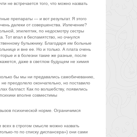
ти не встречается того, что можно назвать
ные препараты — и вот результат. Я этого
чень далеки от совершенства. Излечение?
ольной, эпилептик, по недосмотру сестры
. Тот впал в беспамятство, но очнулся
ственному булыжнику. Благодаря им больные
льнице и вне ее. Но и только. А плата очень
торые и в болезни такие же разные, после
кажется, даже в светлом будущем не химия
Сколько бы мы ни предавались самобичеванию,
не преодолело окончательно, но поставило
лах балласт. Как по волшебству, появились
 психики вполне совместимы
 вызов психической норме. Ограничимся
 всех в строгом смысле можно назвать
только-то по списку диспансера») они сами