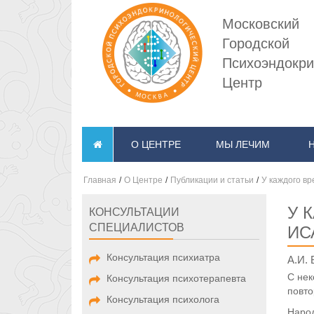
Московский
Городской
Психоэндокри
Центр
О ЦЕНТРЕ
МЫ ЛЕЧИМ
Главная
/
О Центре
/
Публикации и статьи
/
У каждого в
У 
КОНСУЛЬТАЦИИ
СПЕЦИАЛИСТОВ
ИС
Консультация психиатра
А.И. 
С нек
Консультация психотерапевта
повто
Консультация психолога
Народ