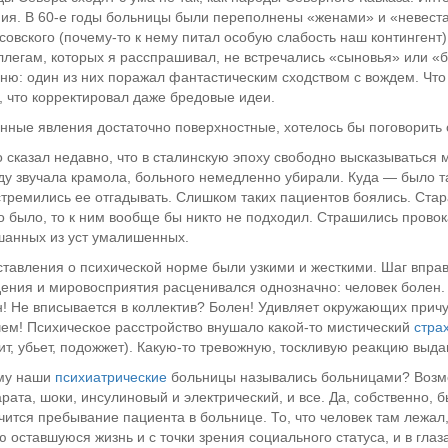
ия. В 60-е годы больницы были переполнены «женами» и «невест
совского (почему-то к нему питал особую слабость наш контингент)
ллегам, которых я расспрашивал, не встречались «сыновья» или «
ню: один из них поражал фантастическим сходством с вождем. Что 
, что корректировал даже бредовые идеи.
нные явления достаточно поверхностные, хотелось бы поговорить 
о сказал недавно, что в сталинскую эпоху свободно высказываться
ду звучала крамола, больного немедленно убирали. Куда — было 
стремились ее отгадывать. Слишком таких пациентов боялись. Ста
 было, то к ним вообще бы никто не подходил. Страшились прово
анных из уст умалишенных.
тавления о психической норме были узкими и жесткими. Шаг вправ
ения и мировосприятия расценивался однозначно: человек болен.
! Не вписывается в коллектив? Болен! Удивляет окружающих прич
чем! Психическое расстройство внушало какой-то мистический
стра
ит, убьет, подожжет). Какую-то тревожную, тоскливую реакцию выд
му наши
психиатрические
больницы назывались больницами? Возмо
рата, шоки, инсулиновый и электрический, и все. Да, собственно,
чится пребывание пациента в больнице. То, что человек там лежал, 
ю оставшуюся жизнь и с точки зрения социального статуса, и в гл