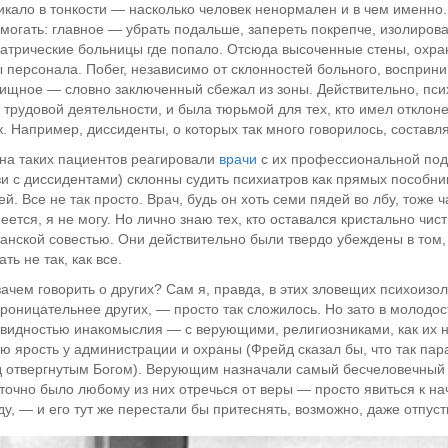
икало в тонкости — насколько человек ненормален и в чем именно
могать: главное — убрать подальше, запереть покрепче, изолиров
атрические больницы где попало. Отсюда высоченные стены, охра
 персонала. Побег, независимо от склонностей больного, восприн
ищное — словно заключенный сбежал из зоны. Действительно, пси
 трудовой деятельности, и была тюрьмой для тех, кто имел отклон
. Например, диссиденты, о которых так много говорилось, составл
 на таких пациентов реагировали
врачи
с их профессиональной подг
зи с диссидентами) склонны судить психиатров как прямых пособн
ей. Все не так просто. Врач, будь он хоть семи пядей во лбу, тоже 
еется, я не могу. Но лично знаю тех, кто оставался кристально чис
анской совестью. Они действительно были твердо убеждены в том,
ть не так, как все.
зачем говорить о других? Сам я, правда, в этих зловещих психоизол
роницательнее других, — просто так сложилось. Но зато в молодос
видностью инакомыслия — с верующими, религиозниками, как их н
ю ярость у администрации и охраны (Фрейд сказал бы, что так па
 отвергнутым Богом). Верующим назначали самый бесчеловечный р
точно было любому из них отречься от веры — просто явиться к нач
ду, — и его тут же перестали бы притеснять, возможно, даже отпус