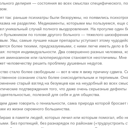
ольного делирия — состояния во всех смыслах специфического, поч
вом.
ят так: раньше психиатры были безоружны, но появились психотроп
иазма не разделяю. Медикаменты, которыми мы пользуемся, еще о
ел уникальный случай полного выздоровления. На прогулке один б
л булыжником по голове другого больного — тяжелого шизофреника
вым. Увы, самые лучшие наши препараты уступают этому чудодей
вятся более тихими, предсказуемыми, с ними легче иметь дело в бо
ая: потеря индивидуальности. Два совершенно разных человека, ко
ия аминазином или галопериодолом становятся неотличимы. Мне 
ет человечеству решить проблему душевных недугов.
тво стало более свободным — вот в чем я вижу причину сдвига. 
твенное сознание стало более снисходительным и терпимым. Оно 
омнение старый взгляд на безумцев как на неудобный во всех смыс
ктические подтверждения того, что даже очень серьезные дефекты
одеятельностью, полезной для себя и для общества.
дем даже говорить о гениальности, сама природа которой бросает
ми из жизни скромного большинства.
ираю в памяти людей, которых лечил или которым помогал, ибо не
ыми. Без протекций, без разнарядок по районам («трудоустроить с