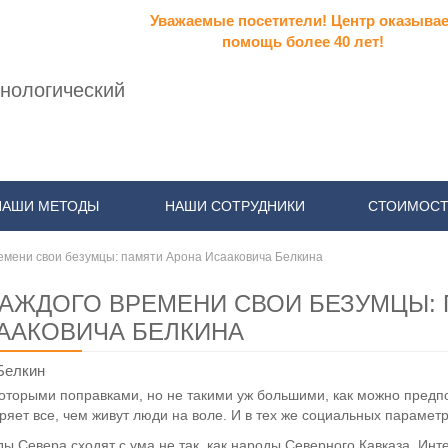
Уважаемые посетители! Центр оказывае
помощь более 40 лет!
нологический
НАШИ МЕТОДЫ
НАШИ СОТРУДНИКИ
СТОИМОСТ
ремени свои безумцы: памяти Арона Исааковича Белкина
КАЖДОГО ВРЕМЕНИ СВОИ БЕЗУМЦЫ:
ААКОВИЧА БЕЛКИНА
Белкин
оторыми поправками, но не такими уж большими, как можно предп
ряет все, чем живут люди на воле. И в тех же социальных параметр
ы Севера сходят с ума не так, как народы Северного Кавказа. Инт