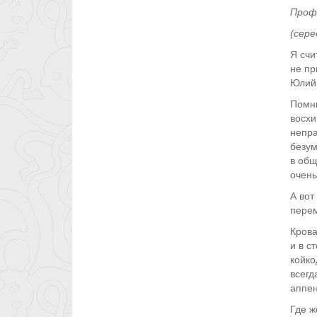
Проф
(сере
Я счи
не пр
Юлий 
Помни
восхи
непра
безум
в общ
очень
А вот
перем
Крова
и в с
койко
всегд
аппен
Где ж