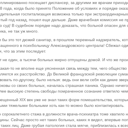
плинированно посещает диспансер, за другими же врачам приходит
8 года, когда было принято Положение об условиях и порядке ока
дительная госпитализация возможна только при экстраординарных 
тый год назад, пошел еще дальше. Даже врачебная комиссия не п
о суд! В судебном порядке надо доказать, что больной опасен для с
ика, не так уж много.
 бы это тот дюжий санитар, в прошлом тюремный надзиратель, кот
ащенного в психбольницу Александровского централа! Сбежал оди
, что за этим последует.
т не один, а тысячи больных мирно отпущены домой. И что же про
какая-то не вполне еще уясненная связь между тем, чего общество 
ляется их расстройство. До Великой французской революции сумас
вовать по-другому, было нельзя: ведь они вели себя как дикие зв
оковы со своих больных, началась страшная паника. Однако ничего
лее высокую степень свободы помраченное сознание ответило чем-
ещенный XIX век уже не знал таких форм помешательства, которые
ыми тяжелыми больными хоть как-то можно было контактировать.
 сорокалетнего стажа в должности врача-психиатра тоже хватило на
ины. Сейчас просто нет таких больных, каких я видел, впервые попа
 таких лиц. Даже грубая патология стала мягче, приблизилась к в