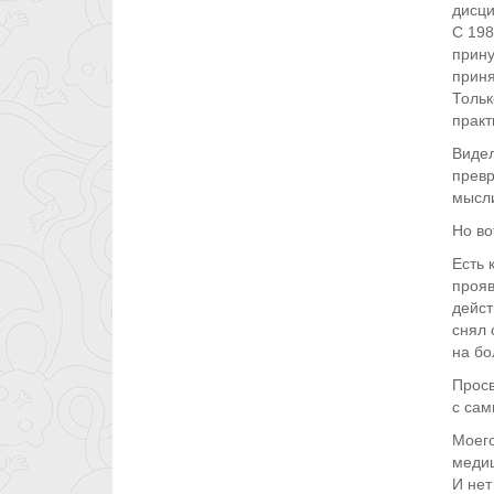
дисци
С 198
прину
приня
Тольк
практ
Видел
превр
мысли
Но во
Есть 
прояв
дейст
снял 
на бо
Просв
с сам
Моего
медиц
И нет