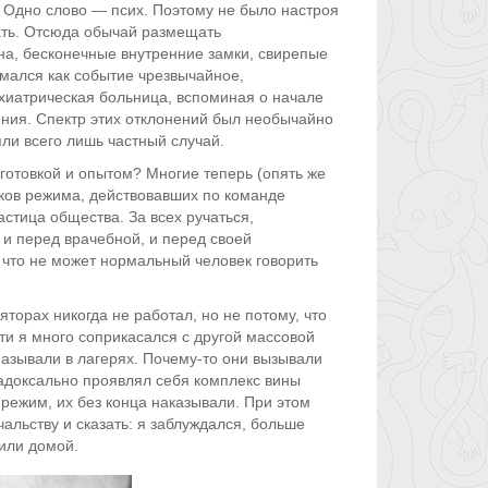
. Одно слово — псих. Поэтому не было настроя
ать. Отсюда обычай размещать
на, бесконечные внутренние замки, свирепые
имался как событие чрезвычайное,
хиатрическая больница, вспоминая о начале
ения. Спектр этих отклонений был необычайно
яли всего лишь частный случай.
отовкой и опытом? Многие теперь (опять же
иков режима, действовавших по команде
частица общества. За всех ручаться,
т и перед врачебной, и перед своей
 что не может нормальный человек говорить
яторах никогда не работал, но не потому, что
ти я много соприкасался с другой массовой
азывали в лагерях. Почему-то они вызывали
радоксально проявлял себя комплекс вины
ежим, их без конца наказывали. При этом
альству и сказать: я заблуждался, больше
тили домой.