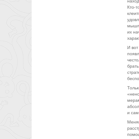
наход
Кто-т
клеит
удовл
мышле
их на
харак
И вот
появл
често
брать
страт
беспо
Тольк
«нено
мерам
абсол
и сам
Меняю
расст
помощ