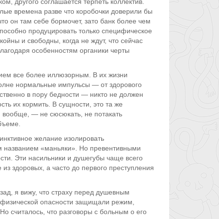
ком, другого соглашается терпеть коллектив.
ылые времена разве что коробочки доверили бы
что он там себе бормочет, зато банк более чем
пособно продуцировать только специфическое
йны и свободны, когда не ждут, что сейчас
 благодаря особенностям органики черты
ятием все более иллюзорным. В их жизни
олне нормальные импульсы — от здорового
ственно в пору бедности — никто не должен
ть их кормить. В сущности, это та же
 вообще, — не сюсюкать, не потакать
бъеме.
тинктивное желание изолировать
ым названием «маньяки». Но превентивными
сти. Эти насильники и душегубы чаще всего
из здоровых, а часто до первого преступления
ад, я вижу, что страху перед душевным
т физической опасности защищали режим,
Но считалось, что разговоры с больным о его