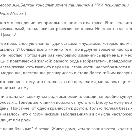
ессор А.И.Белкин консультирует пациентку в НИИ психиатрии
дина 80-х гг.)
тал это поведение ненормальным, помню отчетливо. Я-то знал, что 
инуждаемый, ставил психиатрические диагнозы. Не станет ведь коле
Цезарь!
те повальное увлечение чудачествами и чудаками, которые долж
щались. И больше всего именно тем, что в другие времена настор
ктичностью. Потом еще раз неуловимо изменились времена, и мес
цы с практической жилкой: разного рода изобретатели, правдоиск
естве жажда хоть каких-то перемен, странности, несообразности в 
 медленно, постепенно расширилось и стало более гибким воспри
 отношение к тому, что осталось за ее пределами, менялось еще 
ениться и ему.
ти в палатах, сдвинутые ради экономии площади наподобие супруже
толовых... Теперь же клиники поражают пустотой. Впору самому пе
день. Поистине, от одной крайности к другой. Только полная безвы
а казалось, что с психическими заболеваниями в смысле неотложно
дицит или роды.
е наши больные? А везде. Живут дома, чем-то занимаются, ходят по