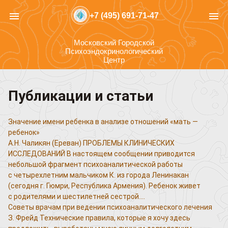
menu
menu
+7 (495) 691-71-47
Московский Городской
Психоэндокринологический
Центр
Публикации и статьи
Значение имени ребенка в анализе отношений «мать —
ребенок»
А.Н. Чаликян (Ереван) ПРОБЛЕМЫ КЛИНИЧЕСКИХ
ИССЛЕДОВАНИЙ В настоящем сообщении приводится
небольшой фрагмент психоаналитической работы
с четырехлетним мальчиком К. из города Ленинакан
(сегодня г. Гюмри, Республика Армения). Ребенок живет
с родителями и шестилетней сестрой.…
Советы врачам при ведении психоаналитического лечения
З. Фрейд Технические правила, которые я хочу здесь