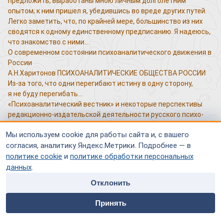
предложить, выработаны мною личным долголетним
опытом; к ним пришел я, убедившись во вреде других путей.
Легко заметить, что, по крайней мере, большинство из них
сводятся к одному единственному предписанию. Я надеюсь,
что знакомство с ними…
О современном состоянии психоаналитического движения в
России
А.Н.Харитонов ПСИХОАНАЛИТИЧЕСКИЕ ОБЩЕСТВА РОССИИ
Из-за того, что одни перегибают истину в одну сторону,
я не буду перегибать…
«Психоаналитический вестник» и некоторые перспективы
редакционно-издательской деятельности русского психо-
аналитического общества
Мы используем cookie для работы сайта и, с вашего
А.В.Литвинов Прежде всего, следует отметить, что журнал
согласия, аналитику Яндекс.Метрики. Подробнее — в
«Психоаналитический вестник» никогда не предназначался
исключительно для психоаналитиков.…
политике cookie
и
политике обработки персональных
Между Эдипом и нарциссизмом (идентификация и роль
данных
.
отца)
Отклонить
Е.В.Жалюнене КЛИНИЧЕСКИЙ ПСИХОАНАЛИЗ Использование
home
people
payment
contacts
идентификации в психоанализе поднимает множество
Принять
проблем — как теоретических, так и практических.
Главная
Специалисты
Оплата
Контакты
Идентификация есть…