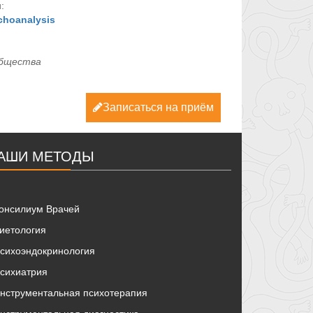
:
choanalysis
общества
Записаться на приём
АШИ МЕТОДЫ
онсилиум Врачей
иетология
сихоэндокринология
сихиатрия
нструментальная психотерапия