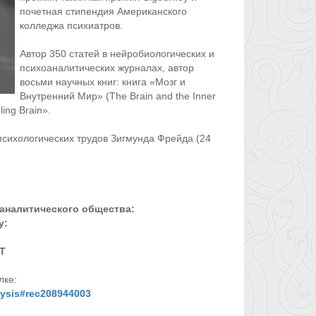
почетная стипендия Американского
колледжа психиатров.
Автор 350 статей в нейробиологических и
психоаналитических журналах, автор
восьми научных книг: книга «Мозг и
Внутренний Мир» (The Brain and the Inner
ing Brain».
психологических трудов Зигмунда Фрейда (24
аналитического общества:
у:
T
лке:
lysis#rec208944003