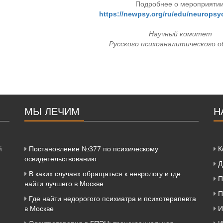
Подробнее о мероприятии
https://newpsy.org/ru/edu/neuropsy
Научный комитет
Русского психоаналитического 
МЫ ЛЕЧИМ
Н
й
Постановление №377 по психическому
К
освидетельствованию
Д
В каких случаях обращаться к неврологу и где
П
найти лучшего в Москве
П
Где найти недорогого психиатра и психотерапевта
в Москве
И