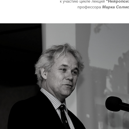
к участию цикле лекций
"Нейропси
профессора
Марка Солмс