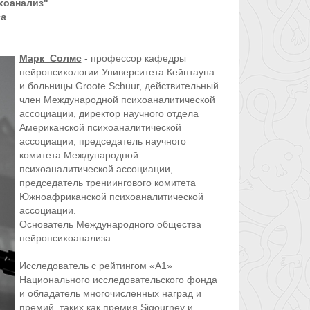
хоанализ"
а
Марк Солмс
- профессор кафедры
нейропсихологии Университета Кейптауна
и больницы Groote Schuur, действительный
член Международной психоаналитической
ассоциации, директор научного отдела
Американской психоаналитической
ассоциации, председатель научного
комитета Международной
психоаналитической ассоциации,
председатель трениингового комитета
Южноафриканской психоаналитической
ассоциации.
Основатель Международного общества
нейропсихоанализа.
Исследователь с рейтингом «А1»
Национального исследовательского фонда
и обладатель многочисленных наград и
премий, таких как премия Sigourney и