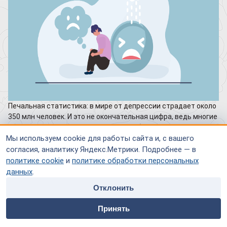
Печальная статистика: в мире от депрессии страдает около
350 млн человек. И это не окончательная цифра, ведь многие
люди просто умалчивают о своей проблеме. Болезнь
наносит значительный урон психическому и физическому
Мы используем cookie для работы сайта и, с вашего
здоровью, нарушает трудовую деятельность. В США
согласия, аналитику Яндекс.Метрики. Подробнее — в
подсчитали, что ежегодно предприятия теряют 44 млрд
политике cookie
и
политике обработки персональных
долларов по причине снижения работоспособности
данных
.
сотрудников в результате данного психического
Отклонить
расстройства. Наблюдая такие печальные последствия,
home
people
payment
contacts
ученые продолжают разбираться, как избавиться от
Принять
депрессии эффективно и без рецидивов.
Главная
Специалисты
Оплата
Контакты