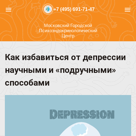
menu
menu
+7 (495) 691-71-47
Московский Городской
Психоэндокринологический
Центр
Как избавиться от депрессии
научными и «подручными»
способами