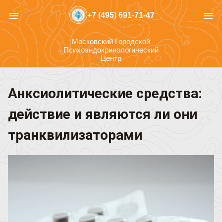
menu
menu
+7 (495) 691-71-47
Московский Городской
Психоэндокринологический
Центр
Анксиолитические средства:
действие и являются ли они
транквилизаторами