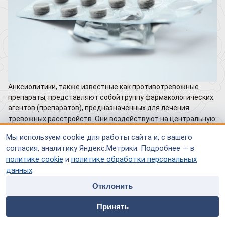
Анксиолитики, также известные как противотревожные
препараты, представляют собой группу фармакологических
агентов (препаратов), предназначенных для лечения
тревожных расстройств. Они воздействуют на центральную
нервную систему, уменьшая симптомы беспокойства,
Мы используем cookie для работы сайта и, с вашего
напряжения, страха и паники (учащенное сердцебиение,
согласия, аналитику Яндекс.Метрики. Подробнее — в
потливость, головокружение).
политике cookie
и
политике обработки персональных
Вопрос о том, являются ли анксиолитические средства и
данных
.
транквилизаторы одним и тем же, является частым в
Отклонить
медицинской практике. Давайте разбираться!
home
people
payment
contacts
Принять
Действие анксиолитиков
Главная
Специалисты
Оплата
Контакты