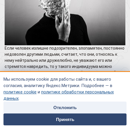
Если человек излишне подозрителен, злопамятен, постоянно
недоволен другими людьми, считает, что они, относясь к
нему нейтрально или дружелюбно, не уважают его или
стремятся навредить, то у такого индивидуума можно
заподозрить параноидальное расстройство личности. Он
винит окружающих во всех своих проблемах, тяжело
Мы используем cookie для работы сайта и, с вашего
страдает от несправедливого отношения к себе (которого и
согласия, аналитику Яндекс.Метрики. Подробнее — в
нет на самом деле), склонен к конфликтам.
политике cookie
и
политике обработки персональных
данных
.
Как правило, первые «звоночки» о наличии данного
заболевания проявляются в детстве гипертрофированной
Отклонить
чувствительностью к неудачам и сильной обидчивостью. К
home
people
payment
contacts
25 годам симптомы психопатии становятся ярко
Принять
Главная
Специалисты
Оплата
Контакты
выраженными и несут большие проблемы как самому