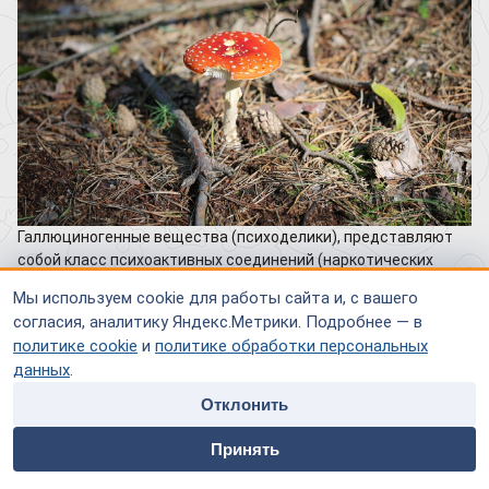
Галлюциногенные вещества (психоделики), представляют
собой класс психоактивных соединений (наркотических
средств), вызывающих существенные изменения в
Мы используем cookie для работы сайта и, с вашего
восприятии реальности. Они воздействуют на ЦНС, вызывая
согласия, аналитику Яндекс.Метрики. Подробнее — в
галлюцинации и приводя к искажению восприятия органов
политике cookie
и
политике обработки персональных
чувств, мышления, эмоций и сознания. Последствия их
данных
.
влияния на психику человека могут быть весьма
разнообразными.
Отклонить
home
people
payment
contacts
Употребление подобных веществ представляет собой
Принять
серьезную проблему общественного здравоохранения,
Главная
Специалисты
Оплата
Контакты
которая связана с риском развития различных
психических