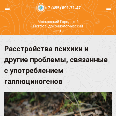
menu
menu
+7 (495) 691-71-47
Московский Городской
Психоэндокринологический
Центр
Расстройства психики и
другие проблемы, связанные
с употреблением
галлюциногенов