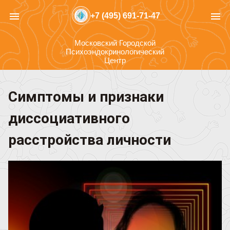
menu
menu
+7 (495) 691-71-47
Московский Городской
Психоэндокринологический
Центр
Симптомы и признаки
диссоциативного
расстройства личности