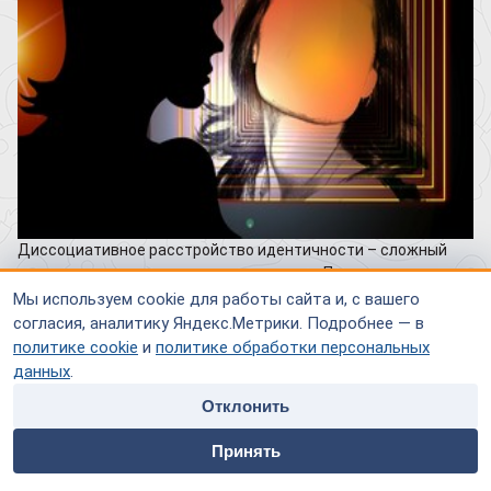
Диссоциативное расстройство идентичности – сложный
термин для «немедицинского» человека. Привычнее
воспринимается его бытовое название – раздвоение
Мы используем cookie для работы сайта и, с вашего
личности.
согласия, аналитику Яндекс.Метрики. Подробнее — в
политике cookie
и
политике обработки персональных
Диссоциативные расстройства
данных
.
Отклонить
Это целая группа заболеваний, объединенных следующими
home
people
payment
contacts
симптомами и признаками:
Принять
Главная
Специалисты
Оплата
Контакты
нарушение когнитивных функций –
памяти
,