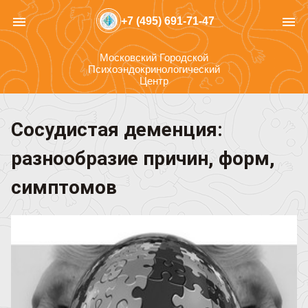
menu
menu
+7 (495) 691-71-47
Московский Городской
Психоэндокринологический
Центр
Сосудистая деменция:
разнообразие причин, форм,
симптомов