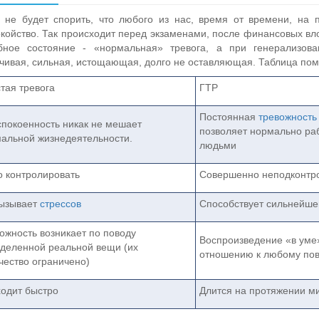
о не будет спорить, что любого из нас, время от времени, на
койство. Так происходит перед экзаменами, после финансовых влож
бное состояние - «нормальная» тревога, а при генерализов
чивая, сильная, истощающая, долго не оставляющая. Таблица пом
тая тревога
ГТР
Постоянная
тревожность
покоенность никак не мешает
позволяет нормально ра
альной жизнедеятельности.
людьми
о контролировать
Совершенно неподконтр
ызывает
стрессов
Способствует сильнейшем
ожность возникает по поводу
Воспроизведение «в уме»
деленной реальной вещи (их
отношению к любому пов
чество ограничено)
одит быстро
Длится на протяжении м