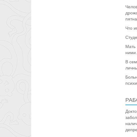
Челов
дрожа
пятна
Что и
Студе
Мать 
ними.
В сем
личны
Больн
психи
РАБ
Докто
забо
налич
депре