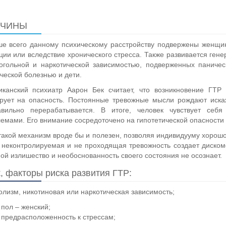
ИЧИНЫ
ше всего данному психическому расстройству подвержены женщ
ции или вследствие хронического стресса. Также развивается ген
огольной и наркотической зависимостью, подверженных паничес
ческой болезнью и дети.
иканский психиатр Аарон Бек считает, что возникновение ГТР 
ирует на опасность. Постоянные тревожные мысли рождают иск
авильно перерабатывается. В итоге, человек чувствует с
емами. Его внимание сосредоточено на гипотетической опасности -
такой механизм вроде бы и полезен, позволяя индивидууму хорошо
 неконтролируемая и не проходящая тревожность создает диском
ой излишество и необоснованность своего состояния не осознает.
, факторы риска развития ГТР:
олизм, никотиновая или наркотическая зависимость;
пол – женский;
предрасположенность к стрессам;