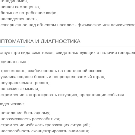
гиподинамия;
низкая самооценка;
большое потребление кофе;
наследственность;
совершенное над объектом насилие - физическое или психическое
ПТОМАТИКА И ДИАГНОСТИКА
твует три вида симптомов, свидетельствующих о наличии генерал
оциональные:
тревожность, озабоченность на постоянной основе;
усиливающаяся боязнь и непреодолеваемый страх;
неуправляемая тревога;
навязчивые мысли;
стремление контролировать ситуацию, предстоящие события.
веденческие:
нежелание быть одному;
невозможность расслабиться;
стремление избежать тревожащих ситуаций;
неспособность сконцентрировать внимания;