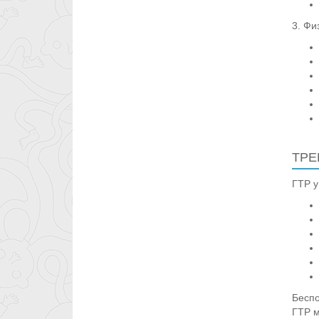
3. Фи
ТРЕ
ГТР у
Беспо
ГТР м