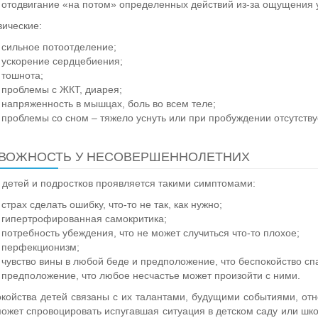
отодвигание «на потом» определенных действий из-за ощущения у
зические:
сильное потоотделение;
ускорение сердцебиения;
тошнота;
проблемы с ЖКТ, диарея;
напряженность в мышцах, боль во всем теле;
проблемы со сном – тяжело уснуть или при пробуждении отсутству
ВОЖНОСТЬ У НЕСОВЕРШЕННОЛЕТНИХ
 детей и подростков проявляется такими симптомами:
страх сделать ошибку, что-то не так, как нужно;
гипертрофированная самокритика;
потребность убеждения, что не может случиться что-то плохое;
перфекционизм;
чувство вины в любой беде и предположение, что беспокойство спа
предположение, что любое несчастье может произойти с ними.
койства детей связаны с их талантами, будущими событиями, отн
ожет спровоцировать испугавшая ситуация в детском саду или школ