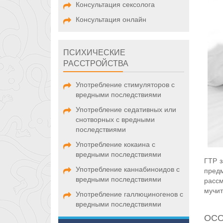
Консультация сексолога
Консультация онлайн
ПСИХИЧЕСКИЕ
РАССТРОЙСТВА
Употребление стимуляторов с
вредными последствиями
Употребление седативных или
снотворных с вредными
последствиями
Употребление кокаина с
вредными последствиями
ГТР з
Употребление каннабиноидов с
предм
вредными последствиями
расс
мучи
Употребление галлюциногенов с
вредными последствиями
ОСО