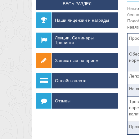
ВЕСЬ РАЗДЕЛ
Никт
беспо
Наши лицензии и награды
Подо
навяз
Лекции, Семинары
Прос
Тренинги
Обес
норм
Записаться на прием
Легк
Онлайн-оплата
Не в
Отзывы
Трев
опре
коли
Прох