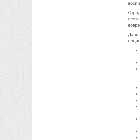
воспи
Стра
осозн
вовре
Данн
пацие