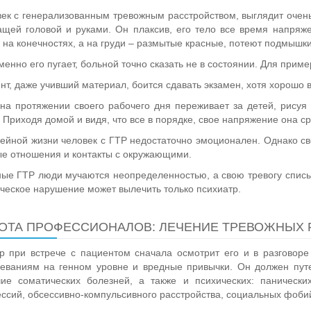
ек с генерализованным тревожным расстройством, выглядит очень
щей головой и руками. Он плаксив, его тело все время напряж
 на конечностях, а на груди – размытые красные, потеют подмышки
менно его пугает, больной точно сказать не в состоянии. Для приме
нт, даже учивший материал, боится сдавать экзамен, хотя хорошо в
на протяжении своего рабочего дня переживает за детей, рисуя
 Приходя домой и видя, что все в порядке, свое напряжение она ср
ейной жизни человек с ГТР недостаточно эмоционален. Однако с
е отношения и контакты с окружающими.
ые ГТР люди мучаются неопределенностью, а свою тревогу списы
ческое нарушение может вылечить только психиатр.
ОТА ПРОФЕССИОНАЛОВ: ЛЕЧЕНИЕ ТРЕВОЖНЫХ 
р при встрече с пациентом сначала осмотрит его и в разговор
леваниям на генном уровне и вредные привычки. Он должен пут
ие соматических болезней, а также и психических: панических
ссий, обсессивно-компульсивного расстройства, социальных фоби