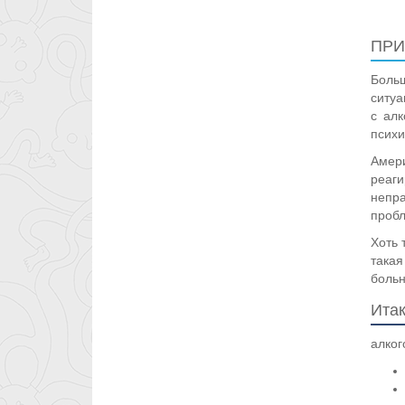
ПР
Боль
ситуа
с алк
психи
Амер
реаг
непр
пробл
Хоть 
такая
больн
Итак
алког