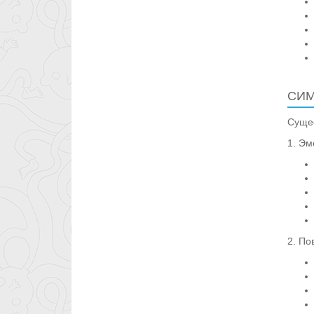
СИМ
Сущес
1. Эм
2. По