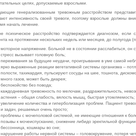
тательных целях, допускаемые взрослыми.
дающие генерализованным тревожным расстройством представи
ают интенсивность своей тревоги, поэтому взрослые должны вн
мя начать лечение.
ое психическое расстройство подтверждается диагнозом, если
нта на протяжении нескольких недель или месяцев, до полугода (п
моторное напряжение. Больной не в состоянии расслабиться, он с
стресс вызывает головную боль;
переживания за будущие неудачи, проигрывание в уме самой небл
ярко выраженные реакции вегетативной системы организма – потли
полости, тахикардия, пульсируют сосуды на шее, тошнота, дискомф
много газов, может быть диарея;
беспокойство без повода;
каждодневная тревожность по мелочам, раздражительность, невоз
астения – общая слабость, вялость мышц, быстрая утомляемость;
увеличение количества и гиперболизация проблем. Пациент трево
и задач, решаемых очень просто;
проблемы с мочеполовой системой, не имеющие отношения к боле
позывы к мочеиспусканию, снижение либидо эректильной функци
бессонница, кошмары во сне;
нарушение работы нервной системы – головокружение, потеря чет