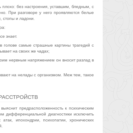
 плохо: без настроения, уставшим, бледным, с
ено. При разговоре у него проявляются белые
, стопы и ладони.
ра:
се знает.
 в голове самые страшные картины трагедий с
ывает на своих же чадах;
воим нервным напряжением он вносит разлад в
вают на нелады с организмом. Меж тем, такое
РАССТРОЙСТВ
е выяснит предрасположенность к психическим
ем дифференциальной диагностики исключить
 атак, ипохондрии, психопатии, хронических
й.