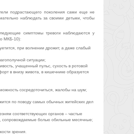
тели подрастающего поколения сами еще не
имательно наблюдать за своими детьми, чтобы
 следующие симптомы тревоги наблюдаются у
о МКБ-10):
уетится, при волнении дрожит, а даже слабый
агополучной ситуации;
вость, учащенный пульс, сухость в ротовой
орт в внизу живота, в кишечнике образуется
можность сосредоточиться, жалобы на шум;
жится по поводу самых обычных житейских дел
зням соответствующих органов – частые
и, сопровождаемые болью обильные месячные;
кости зрения.