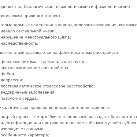
зделяют на биологические, психологические и физиологические.
логическим причинам относят:
гормональные изменения в период полового созревания, климакса
начало сексуальной жизни;
нарушение менструального цикла;
наследственность.
еские атаки развиваются на фоне некоторых расстройств:
феохромоцитома – гормональная опухоль;
психосоматические расстройства;
фобии;
депрессии;
посттравматическое стрессовое расстройство;
эндокринные заболевания;
патологии сердца.
ихологических предшественников состояния выделяют:
острый стресс – смерть близкого человека, развод, любая негатив
идентификация или противопоставление себя какому-либо субъекту 
изоляция от социума;
особенности характера;