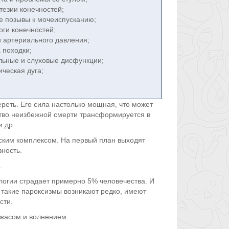
тезии конечностей;
е позывы к мочеиспусканию;
оги конечностей;
и артериального давления;
 походки;
льные и слуховые дисфункции;
ическая дуга;
реть. Его сила настолько мощная, что может
тво неизбежной смерти трансформируется в
 др.
ским комплексом. На первый план выходят
ность.
.
ологии страдает примерно 5% человечества. И
 такие пароксизмы возникают редко, имеют
сти.
ужасом и волнением.