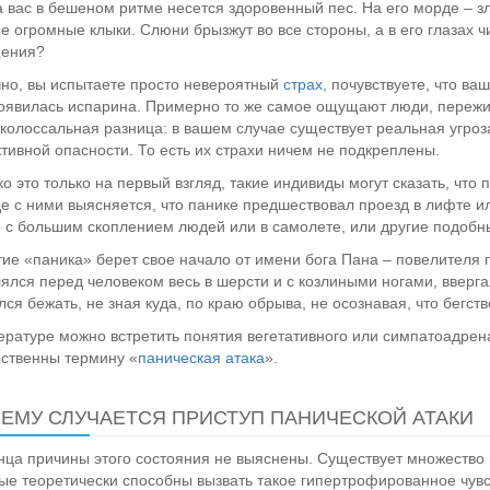
а вас в бешеном ритме несется здоровенный пес. На его морде – з
е огромные клыки. Слюни брызжут во все стороны, а в его глазах ч
ения?
но, вы испытаете просто невероятный
страх
, почувствуете, что ва
оявилась испарина. Примерно то же самое ощущают люди, пережи
колоссальная разница: в вашем случае существует реальная угроза 
тивной опасности. То есть их страхи ничем не подкреплены.
о это только на первый взгляд, такие индивиды могут сказать, что
е с ними выясняется, что панике предшествовал проезд в лифте и
 с большим скоплением людей или в самолете, или другие подобн
ие «паника» берет свое начало от имени бога Пана – повелителя п
ялся перед человеком весь в шерсти и с козлиными ногами, ввер
лся бежать, не зная куда, по краю обрыва, не осознавая, что бегст
ературе можно встретить понятия вегетативного или симпатоадрен
ственны термину «
паническая атака
».
ЕМУ СЛУЧАЕТСЯ ПРИСТУП ПАНИЧЕСКОЙ АТАКИ
нца причины этого состояния не выяснены. Существует множеств
ые теоретически способны вызвать такое гипертрофированное чувс