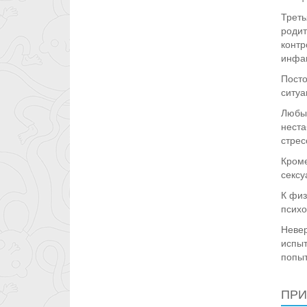
Треть
родит
контр
инфан
Посто
ситуа
Любые
неста
стрес
Кроме
сексу
К физ
психо
Невер
испыт
попыт
ПРИ