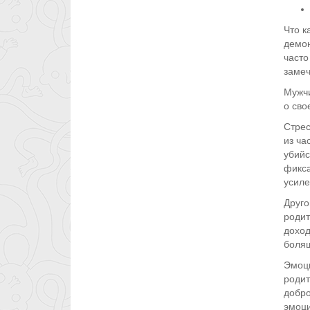
Что к
демон
часто
замеч
Мужчи
о сво
Стрес
из ча
убийс
фикса
усиле
Друго
родит
доход
болящ
Эмоци
родит
добро
эмоци