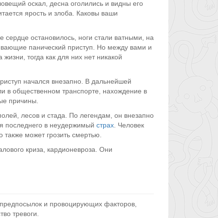
ловещий оскал, десна оголились и видны его
итается ярость и злоба. Каковы ваши
ше сердце остановилось, ноги стали ватными, на
вающие панический приступ. Но между вами и
жизни, тогда как для них нет никакой
 приступ начался внезапно. В дальнейшей
ли в общественном транспорте, нахождение в
ые причины.
олей, лесов и стада. По легендам, он внезапно
гая последнего в неудержимый
страх
. Человек
во также может грозить смертью.
алового криза, кардионевроза. Они
о предпосылок и провоцирующих факторов,
тво тревоги.