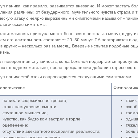
уп паники, как правило, развивается внезапно. И может застать бо
ления различны: от безудержного, мучительного чувства страха и 
ескую атаку с неярко выраженными симптомами называют «панико
логические симптомы.
лжительность приступа может быть всего несколько минут, в других
ем его длительность составляет 20–30 минут. ПА повторяются в од
 в других – несколько раз за месяц. Впервые испытав подобные ощ
изнь.
т невероятная случайность, когда больной подвергается приступам
ают, предположительно, после прекращения действия стрессового
уп панической атаки сопровождается следующими симптомами:
ологические
Физиологиче
паника и сверхсильная тревога;
тахик
страх наступления смерти;
озноб
спутанное мышление;
тремо
чувство, как будто ком застрял в горле;
одышк
оцепенение;
тяжел
отсутствие адекватного восприятия реальности;
боль в
нарушение самовосприятия;
тошно