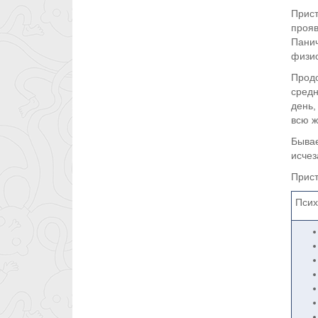
Прист
прояв
Панич
физио
Продо
средн
день,
всю ж
Бывае
исчез
Прист
Псих