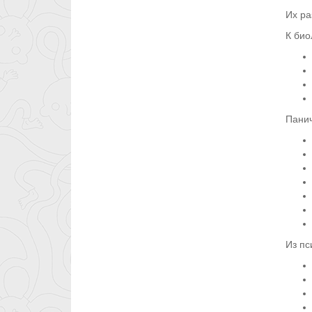
Их ра
К био
Панич
Из пс