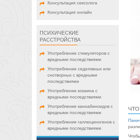
Консультация сексолога
Консультация онлайн
ПСИХИЧЕСКИЕ
РАССТРОЙСТВА
Употребление стимуляторов с
вредными последствиями
Употребление седативных или
снотворных с вредными
последствиями
Употребление кокаина с
вредными последствиями
Употребление каннабиноидов с
ЧТО
вредными последствиями
Панич
Употребление галлюциногенов с
разл
вредными последствиями
Чтобы