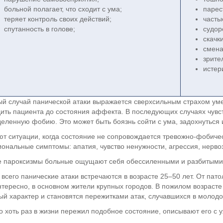
больной полагает, что сходит с ума;
парес
теряет контроль своих действий;
часты
спутанность в голове;
судор
скачк
смена
зрите
истер
й случай панической атаки выражается сверхсильным страхом уме
ить пациента до состояния аффекта. В последующих случаях чувс
еленную фобию. Это может быть боязнь сойти с ума, задохнуться и
т ситуации, когда состояние не сопровождается тревожно-фобиче
ональные симптомы: апатия, чувство ненужности, агрессия, нервоз
 пароксизмы больные ощущают себя обессиленными и разбитыми
всего панические атаки встречаются в возрасте 25–50 лет. От пат
нтересно, в основном жители крупных городов. В пожилом возрасте
ый характер и становятся пережитками атак, случавшихся в молодо
то хоть раз в жизни пережил подобное состояние, описывают его с 