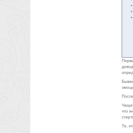
Первы
довод
опред
Бываю
эмоци
После
Чаще 
что и
стерт
Те, к