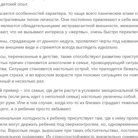
детский опыт.
асается особенностей характера, то чаще всего панические атаки
стративным типом личности. Они постоянно привлекают к себе в
 являются обладательницами экстравагантной внешности, жеманни
ают, что не вызывают интереса у «жертвы», очень быстро переключ
ны, страдающие от данного недуга, проявляют черты под названи
ем внешнем виде и стремятся всегда выглядеть идеально.
сы, перенесенные в детстве, также способствуют развитию приступ
стых причин становится алкоголизм в семье, провоцирующий ситуац
тва. Ситуация становится настолько острой, что приходится бежать
ция страха, и во взрослом возрасте при похожих ситуациях он пов
нный в несколько раз.
й пример – это семьи, где дети растут в условиях эмоциональной б
ель (если речь идет о неполной семье) настолько увлечены собой, 
ят руки. Или в том случае, когда кто-то из близких страдает тяжелы
его, а о ребенке просто забывают.
ональная холодность к ребенку присутствует там, где к нему про
ели могут держать ребенка под сверхконтролем, но, одновременно
ты. Взрослые люди, выросшие при таких обстоятельствах, постоян
ональную поддержку. Их стрессоустойчивость значительно снижен