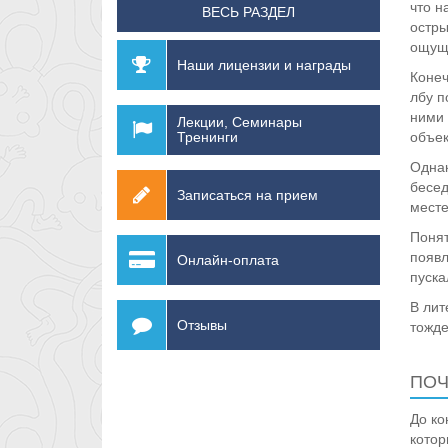
что н
ВЕСЬ РАЗДЕЛ
остры
ощущ
Наши лицензии и награды
Конеч
лбу п
ними 
Лекции, Семинары
Тренинги
объек
Однак
бесед
Записаться на прием
месте
Понят
появл
Онлайн-оплата
пуска
В лит
Отзывы
тожде
ПОЧ
До ко
котор