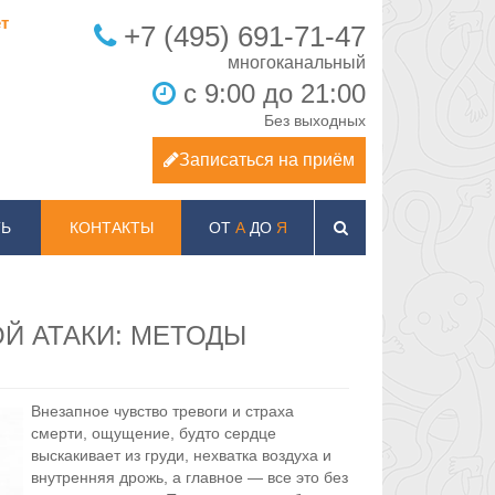
т
+7 (495) 691-71-47
с 9:00 до 21:00
Без выходных
Записаться на приём
Ь
КОНТАКТЫ
ОТ
А
ДО
Я
Й АТАКИ: МЕТОДЫ
Внезапное чувство тревоги и страха
смерти, ощущение, будто сердце
выскакивает из груди, нехватка воздуха и
внутренняя дрожь, а главное — все это без