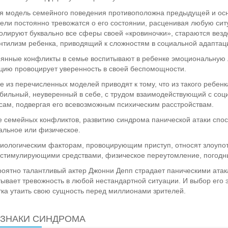
я модель семейного поведения противоположна предыдущей и осн
ели постоянно тревожатся о его состоянии, расценивая любую си
олируют буквально все сферы своей «кровиночки», стараются везд
тилизм ребенка, приводящий к сложностям в социальной адаптац
янные конфликты в семье воспитывают в ребенке эмоциональную 
цию провоцирует уверенность в своей беспомощности.
 из перечисленных моделей приводят к тому, что из такого ребен
бильный, неуверенный в себе, с трудом взаимодействующий с соц
сам, подвергая его всевозможным психическим расстройствам.
 семейных конфликтов, развитию синдрома панической атаки спосо
альное или физическое.
иологическим факторам, провоцирующим приступ, относят злоупо
стимулирующими средствами, физическое переутомление, погодны
оятно талантливый актер Джонни Депп страдает паническими атака
ывает тревожность в любой нестандартной ситуации. И выбор его э
ка утаить свою сущность перед миллионами зрителей.
ЗНАКИ СИНДРОМА