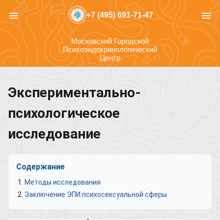
menu
menu
+7 (495) 691-71-47
Московский Городской
Психоэндокринологический
Центр
Экспериментально-
психологическое
исследование
Содержание
Методы исследования
Заключение ЭПИ психосексуальной сферы