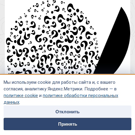
Мы используем cookie для работы сайта и, с вашего
согласия, аналитику Яндекс.Метрики. Подробнее — в
политике cookie
и
политике обработки персональных
данных
.
Отклонить
home
people
payment
contacts
Принять
Главная
Специалисты
Оплата
Контакты