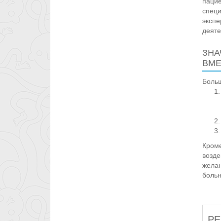
пацие
специ
экспе
деяте
ЗНА
ВМЕ
Больш
Кроме
возде
желан
больн
РЕ