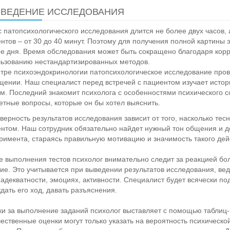
ВЕДЕНИЕ ИССЛЕДОВАНИЯ
 патопсихологического исследования длится не более двух часов
нтов – от 30 до 40 минут. Поэтому для получения полной картины 
е дня. Время обследования может быть сокращено благодаря кор
ьзованию нестандартизированных методов.
тре психоэндокринологии патопсихологическое исследование пров
ении. Наш специалист перед встречей с пациентом изучает исто
м. Последний знакомит психолога с особенностями психического с
етные вопросы, которые он бы хотел выяснить.
верность результатов исследования зависит от того, насколько тес
нтом. Наш сотрудник обязательно найдет нужный тон общения и д
римента, стараясь правильную мотивацию и значимость такого дей
е выполнения тестов психолог внимательно следит за реакцией бол
ие. Это учитывается при выведении результатов исследования, вед
 адекватности, эмоциях, активности. Специалист будет всячески по
дать его ход, давать разъяснения.
и за выполнение заданий психолог выставляет с помощью таблиц-
ественные оценки могут только указать на вероятность психическ