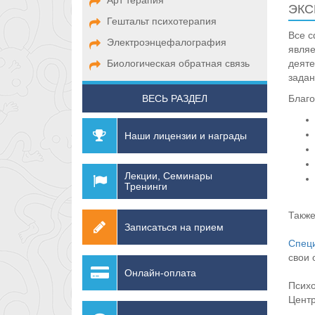
Арт терапия
ЭКС
Гештальт психотерапия
Все с
Электроэнцефалография
являе
Биологическая обратная связь
деяте
задан
ВЕСЬ РАЗДЕЛ
Благо
Наши лицензии и награды
Лекции, Семинары
Тренинги
Также
Записаться на прием
Спец
свои 
Онлайн-оплата
Психо
Центр