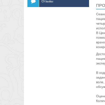
Отзывы
ПРО
Сеанс
пацие
четыр
испол
В Цен
помещ
врачо
конкр
Досто
пацие
экспе
В ход
задан
воле,
обсуж
Оценк
Колич