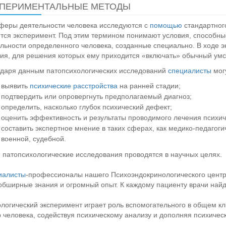
ПЕРИМЕНТАЛЬНЫЕ МЕТОДЫ
феры деятельности человека исследуются с
помощью
стандартног
тся эксперимент. Под этим термином понимают условия, способны
льности определенного человека, созданные специально. В ходе 
ия, для решения которых ему приходится «включать» обычный умс
даря данным патопсихологических исследований
специалисты
могу
выявить
психические расстройства
на ранней стадии;
подтвердить или опровергнуть предполагаемый диагноз;
определить, насколько глубок психический дефект;
оценить эффективность и результаты проводимого лечения психич
составить экспертное мнение в таких сферах, как медико-педагогич
военной, судебной.
 патопсихологические исследования проводятся в научных целях.
иалисты
-профессионалы нашего Психоэндокринологического центр
обширные знания и огромный опыт. К каждому пациенту врачи найд
логический эксперимент играет роль вспомогательного в общем к
 человека, содействуя психическому анализу и дополняя психическ