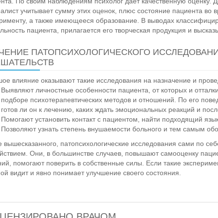
нта. По своим наблюдениям психолог дает качественную оценку. Д
алист учитывает сумму этих оценок, плюс состояние пациента во 
рименту, а также имеющееся образование. В выводах классифицир
льность пациента, прилагается его творческая продукция и высказ
ЧЕНИЕ ПАТОПСИХОЛОГИЧЕСКОГО ИССЛЕДОВАНИ
ШАТЕЛЬСТВ
ое влияние оказывают такие исследования на назначение и пров
Выявляют личностные особенности пациента, от которых и оттал
подборе психотерапевтических методов и отношений. По его пове
готов ли он к лечению, каких ждать эмоциональных реакций и пос
Помогают установить контакт с пациентом, найти подходящий язы
Позволяют узнать степень внушаемости больного и тем самым обо
 вышесказанного, патопсихологические исследования сами по се
йствием. Они, в большинстве случаев, повышают самооценку паци
ий, помогают поверить в собственные силы. Если такие экспериме
ой видит и явно понимает улучшение своего состояния.
ЦЕНЗИРОВАНО ВРАЧОМ