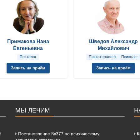
Примакова Нана
Шведов Александр
Евгеньевна
Михайлович
Психолог
Психотерапевт
Психолог
Запись на приём
Запись на приём
МЫ ЛЕЧИМ
Н
й
Постановление №377 по психическому
К