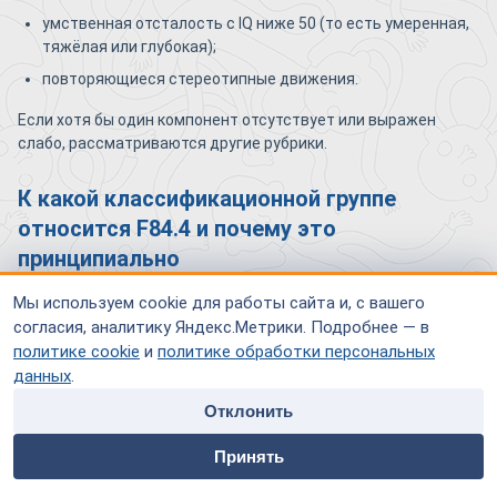
умственная отсталость с IQ ниже 50 (то есть умеренная,
тяжёлая или глубокая);
повторяющиеся стереотипные движения.
Если хотя бы один компонент отсутствует или выражен
слабо, рассматриваются другие рубрики.
К какой классификационной группе
относится F84.4 и почему это
принципиально
F84.4 входит в раздел F84 — «Общие расстройства
Мы используем cookie для работы сайта и, с вашего
психологического развития». В эту же группу входят детский
согласия, аналитику Яндекс.Метрики. Подробнее — в
аутизм (F84.0), атипичный аутизм (F84.1), синдром Ретта,
политике cookie
и
политике обработки персональных
синдром Аспергера. Принадлежность к этой группе
данных
.
означает: расстройство затрагивает развитие психики
Отклонить
комплексно, начинается в раннем возрасте и сохраняется в
home
people
payment
contacts
той или иной форме длительно.
Принять
Главная
Специалисты
Оплата
Контакты
Это влияет на маршрут
помощи
— образовательный,