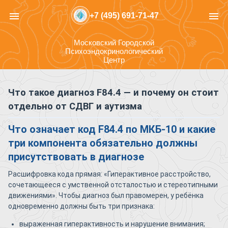
menu
menu
+7 (495) 691-71-47
Московский Городской
Психоэндокринологический
Центр
Что такое диагноз F84.4 — и почему он стоит
отдельно от СДВГ и аутизма
Что означает код F84.4 по МКБ-10 и какие
три компонента обязательно должны
присутствовать в диагнозе
Расшифровка кода прямая: «Гиперактивное расстройство,
сочетающееся с умственной отсталостью и стереотипными
движениями». Чтобы диагноз был правомерен, у ребёнка
одновременно должны быть три признака:
выраженная гиперактивность и нарушение внимания;