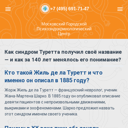
menu
menu
+7 (495) 691-71-47
Московский Городской
Психоэндокринологический
Центр
Как синдром Туретта получил своё название
— и как за 140 лет менялось его понимание?
Кто такой Жиль де ла Туретт и что
именно он описал в 1885 году?
Жорж Жиль де ла Туретт — французский невролог, ученик
Жана-Мартена Шарко. В 1885 году он опубликовал описание
девяти пациентов с непроизвольными движениями,
выкриками и эхофеноменами. Шарко предложил назвать
этот синдром именем своего ученика.