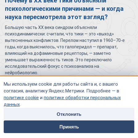
Почему в XX веке тики объясняли
психологическими причинами — и когда
наука пересмотрела этот взгляд?
Большую часть XX века синдром объясняли
психодинамически: считали, что тики — это «выход»
вытесненных конфликтов. Перелом наступил в 1960–70-е
годы, когда выяснилось, что галоперидол — препарат,
влияющий на дофаминовые рецепторы, — заметно
уменьшает выраженность тиков. Это переключило
исследовательский фокус с психоанализа на
нейробиологию.
Мы используем cookie для работы сайта и, с вашего
Как появление нейровизуализации и
согласия, аналитику Яндекс.Метрики. Подробнее — в
генетики изменило диагностику и лечение
политике cookie
и
политике обработки персональных
синдрома?
данных
.
Отклонить
МРТ и функциональная нейровизуализация показали
home
people
payment
contacts
структурные и функциональные особенности базальных
Принять
ганглиев и связанных с ними корковых зон у пациентов с
Главная
Специалисты
Оплата
Контакты
Туреттом. Генетические исследования выявили семейный