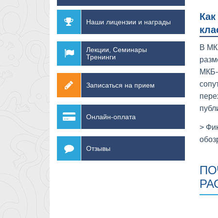
Как
Наши лицензии и награды
кла
В МК
Лекции, Семинары
Тренинги
разм
МКБ-
сопу
Записаться на прием
пере
публ
Онлайн-оплата
> Фи
обоз
Отзывы
ПО
РА