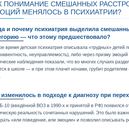
К ПОНИМАНИЕ СМЕШАННЫХ РАССТР
ОЦИЙ МЕНЯЛОСЬ В ПСИХИАТРИИ?
да и почему психиатрия выделила смешанны
егорию — что этому предшествовало?
ое время детская психиатрия описывала «трудных» детей л
инквентность, неуправляемость), либо через призму эмоций
ические наблюдения показали, что во многих случаях разде
тся в школе — и при этом плачет ночами, грубит родителям
.
 изменилось в подходе к диагнозу при перех
Б-10 (введённой ВОЗ в 1990-х и принятой в РФ) появился 
ическую реальность сочетанных нарушений. Это было важн
рать «или поведение, или эмоции» и позволил описывать р