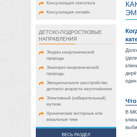
КА
Консультация сексолога
ЭМ
Консультация онлайн
Ког
ДЕТСКО-ПОДРОСТКОВЫЕ
кат
НАПРАВЛЕНИЯ
Долг
Энурез неорганической
(дел
природы
клин
Энкопрез неорганической
дерё
природы
один
Эмоциональное расстройство
детского возраста неуточнённое
Элективный (избирательный)
Что
мутизм
В МК
Хронические моторные или
вокальные тики
клин
выби
ВЕСЬ РАЗДЕЛ