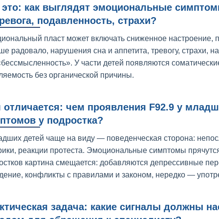
 это: как выглядят эмоциональные симптомы
ревога, подавленность, страхи?
иональный пласт может включать сниженное настроение, пла
ше радовало, нарушения сна и аппетита, тревогу, страхи, 
«бессмысленность». У части детей появляются соматические
ляемость без органической причины.
 отличается: чем проявления F92.9 у млад
птомов у подростка?
адших детей чаще на виду — поведенческая сторона: непос
рики, реакции протеста. Эмоциональные симптомы прячутся
остков картина смещается: добавляются депрессивные пер
дение, конфликты с правилами и законом, нередко — употр
ктическая задача: какие сигналы должны на