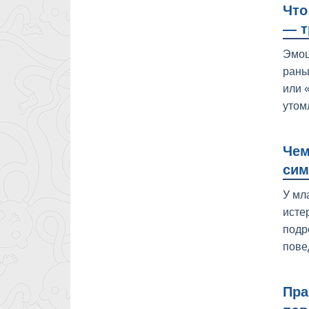
Что
— т
Эмоц
рань
или 
утом
Чем
сим
У мл
исте
подр
пове
Пра