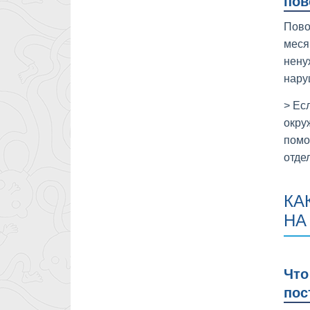
пов
Пово
меся
нену
нару
> Ес
окру
помо
отде
КА
НА
Что
пос