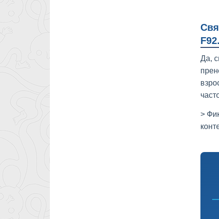
Свя
F92
Да, 
прен
взро
част
> Фи
конт