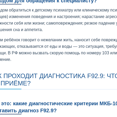
одом для обращения к специалисту?
дом обратиться к детскому психиатру или клиническому пси
цев) изменения поведения и настроения; нарастание агресс
жности себя или жизни; самоповреждения; резкое падение у
шения сна и аппетита.
ли ребёнок говорит о нежелании жить, наносит себе повреж
жающих, отказывается от еды и воды — это ситуация, тре
щи. В РФ можно вызвать скорую помощь по номеру 103 или
ление.
К ПРОХОДИТ ДИАГНОСТИКА F92.9: Ч
 ПРИЁМЕ?
 это: какие диагностические критерии МКБ-
тавить диагноз F92.9?