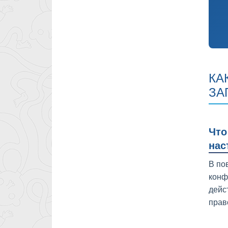
КА
ЗА
Что
нас
В по
конф
дейс
прав