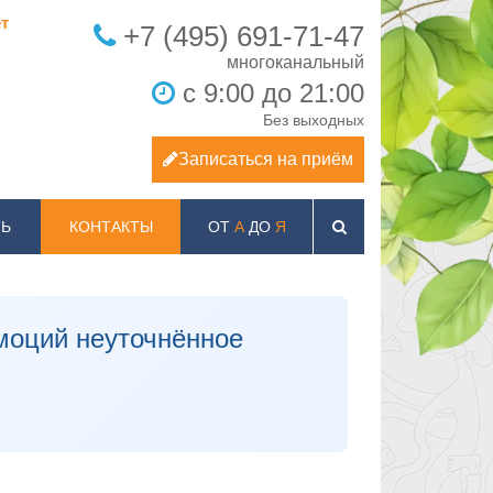
т
+7 (495) 691-71-47
с 9:00 до 21:00
Без выходных
Записаться на приём
Ь
КОНТАКТЫ
ОТ
А
ДО
Я
моций неуточнённое