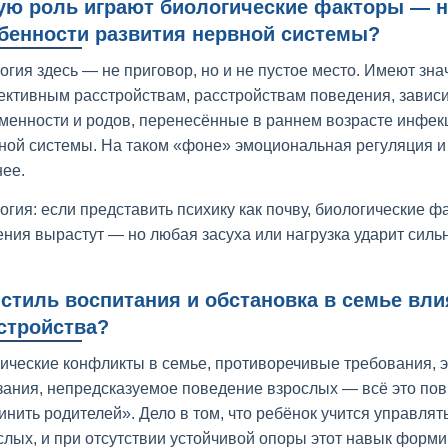
ую роль играют биологические факторы — н
бенности развития нервной системы?
огия здесь — не приговор, но и не пустое место. Имеют зн
ктивным расстройствам, расстройствам поведения, завис
менности и родов, перенесённые в раннем возрасте инфек
ной системы. На таком «фоне» эмоциональная регуляция 
нее.
огия: если представить психику как почву, биологические ф
ения вырастут — но любая засуха или нагрузка ударит силь
 стиль воспитания и обстановка в семье в
стройства?
ические конфликты в семье, противоречивые требования, 
зания, непредсказуемое поведение взрослых — всё это повы
инить родителей». Дело в том, что ребёнок учится управля
слых, и при отсутствии устойчивой опоры этот навык форми