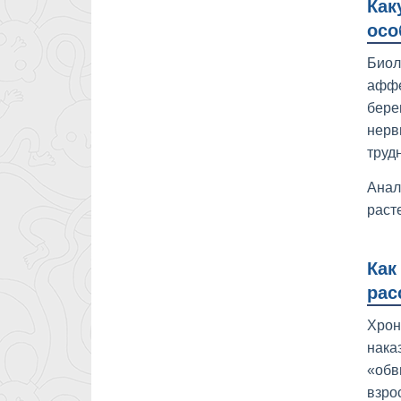
Как
осо
Биол
аффе
бере
нерв
труд
Анал
раст
Как
рас
Хрон
нака
«обв
взро