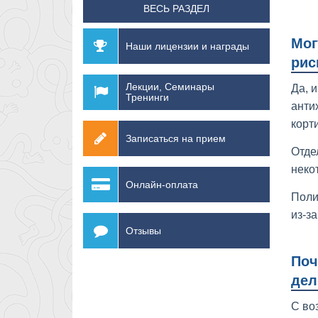
ВЕСЬ РАЗДЕЛ
Мог
Наши лицензии и награды
рис
Лекции, Семинары
Да, 
Тренинги
анти
корт
Записаться на прием
Отде
неко
Онлайн-оплата
Поли
из-з
Отзывы
Поч
дел
С во