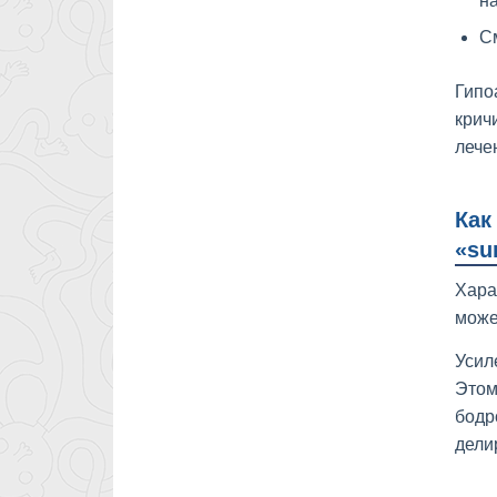
на
С
Гипо
крич
лече
Как
«su
Хара
може
Усил
Этом
бодр
дели