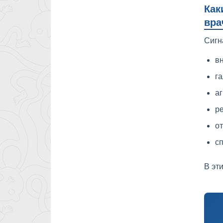
Как
вра
Сигн
вн
га
аг
ре
от
сп
В эт