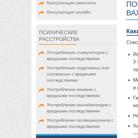
ПО
Консультация сексолога
ВА
Консультация онлайн
Как
ПСИХИЧЕСКИЕ
РАССТРОЙСТВА
Спис
Употребление стимуляторов с
И
вредными последствиями
У
Употребление седативных или
т
снотворных с вредными
М
последствиями
и 
Употребление кокаина с
вредными последствиями
Ги
Употребление каннабиноидов с
не
вредными последствиями
Не
Употребление галлюциногенов с
Хи
вредными последствиями
—