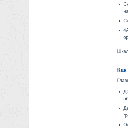
CA
н
CA
4A
ор
Шкал
Как
Глав
Де
об
Де
гр
Ос