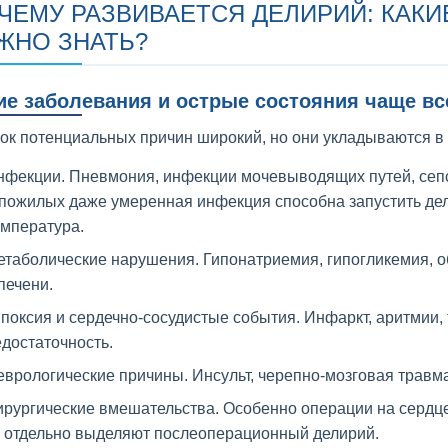
ЧЕМУ РАЗВИВАЕТСЯ ДЕЛИРИЙ: КАКИ
ЖНО ЗНАТЬ?
ие заболевания и острые состояния чаще в
ок потенциальных причин широкий, но они укладываются в 
нфекции. Пневмония, инфекции мочевыводящих путей, сепс
 пожилых даже умеренная инфекция способна запустить де
емпература.
етаболические нарушения. Гипонатриемия, гипогликемия, 
печени.
поксия и сердечно-сосудистые события. Инфаркт, аритмии,
достаточность.
врологические причины. Инсульт, черепно-мозговая травма
рургические вмешательства. Особенно операции на сердце
 отдельно выделяют послеоперационный делирий.