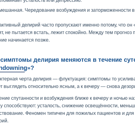
поминает усталость или депрессию.
мешанная. Чередование возбуждения и заторможенности в 
активный делирий часто пропускают именно потому, что он
ит, не пытается встать, лежит спокойно. Между тем прогноз 
ние начинается позже.
 симптомы делирия меняются в течение сут
ndowning»?
ктерная черта делирия — флуктуация: симптомы то усиливаю
т выглядеть относительно ясным, а к вечеру — снова дезо
ение спутанности и возбуждения ближе к вечеру и ночью на
у способствуют: усталость, снижение освещённости, меньш
ствование. Феномен типичен для пожилых пациентов и для 
рий.