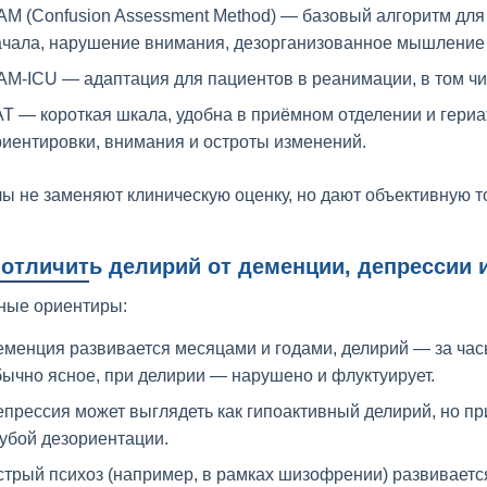
M (Confusion Assessment Method) — базовый алгоритм для
ачала, нарушение внимания, дезорганизованное мышление 
M-ICU — адаптация для пациентов в реанимации, в том чис
T — короткая шкала, удобна в приёмном отделении и гериа
иентировки, внимания и остроты изменений.
ы не заменяют клиническую оценку, но дают объективную то
 отличить делирий от деменции, депрессии и
ные ориентиры:
менция развивается месяцами и годами, делирий — за час
ычно ясное, при делирии — нарушено и флуктуирует.
прессия может выглядеть как гипоактивный делирий, но пр
убой дезориентации.
трый психоз (например, в рамках шизофрении) развивается