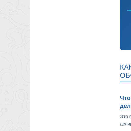
КА
ОБ
Что
дел
Это 
дели