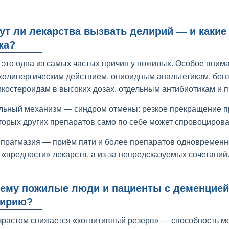
ут ли лекарства вызвать делирий — и какие
ка?
и это одна из самых частых причин у пожилых. Особое вним
холинергическим действием, опиоидным анальгетикам, бен
икостероидам в высоких дозах, отдельным антибиотикам и 
льный механизм — синдром отмены: резкое прекращение п
торых других препаратов само по себе может спровоцирова
прагмазия — приём пяти и более препаратов одновременн
а «вредности» лекарств, а из-за непредсказуемых сочетаний
ему пожилые люди и пациенты с деменцией
ирию?
зрастом снижается «когнитивный резерв» — способность мо