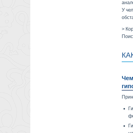
анал
У че
обст
> Ко
Поис
КА
Чем
гип
Прин
Ги
фо
Ги