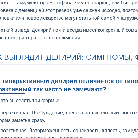
огия — аккумулятор смартфона: чем он старше, тем быстре
ловека с деменцией этот резерв уже снижен исходно, поэт
ановки или новое лекарство могут стать той самой «нагрузко
роткий вывод. Делирий почти всегда имеет конкретный сома
к этого триггера — основа лечения.
К ВЫГЛЯДИТ ДЕЛИРИЙ: СИМПТОМЫ, 
 гиперактивный делирий отличается от гип
оактивный так часто не замечают?
ято выделять три формы:
перактивная. Возбуждение, тревога, галлюцинации, попытк
рма заметна сразу.
поактивная. Заторможенность, сонливость, вялость, замед