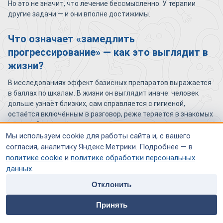
Но это не значит, что лечение бессмысленно. У терапии
другие задачи — и они вполне достижимы.
Что означает «замедлить
прогрессирование» — как это выглядит в
жизни?
В исследованиях эффект базисных препаратов выражается
в баллах по шкалам. В жизни он выглядит иначе: человек
дольше узнаёт близких, сам справляется с гигиеной,
остаётся включённым в разговор, реже теряется в знакомых
местах. Это не «возврат назад», а удержание текущего
уровня — на месяцы, иногда дольше.
Мы используем cookie для работы сайта и, с вашего
согласия, аналитику Яндекс.Метрики. Подробнее — в
Хорошая аналогия — спуск с горы. Болезнь — это уклон,
политике cookie
и
политике обработки персональных
остановить который нельзя. Лечение работает как
данных
.
сцепление и тормоза: оно не превращает спуск в подъём, но
делает его более пологим и управляемым. И для семьи это
Отклонить
часто значит очень много.
home
people
payment
contacts
Принять
Главная
Специалисты
Оплата
Контакты
Как оценивают, работает ли лечение: