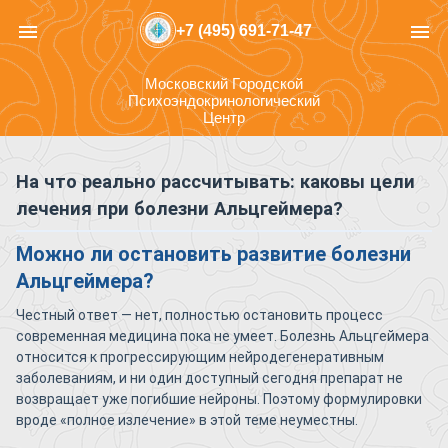
menu
menu
+7 (495) 691-71-47
Московский Городской
Психоэндокринологический
Центр
На что реально рассчитывать: каковы цели
лечения при болезни Альцгеймера?
Можно ли остановить развитие болезни
Альцгеймера?
Честный ответ — нет, полностью остановить процесс
современная медицина пока не умеет. Болезнь Альцгеймера
относится к прогрессирующим нейродегенеративным
заболеваниям, и ни один доступный сегодня препарат не
возвращает уже погибшие нейроны. Поэтому формулировки
вроде «полное излечение» в этой теме неуместны.